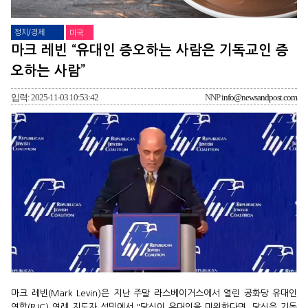
정치/경제
미국
마크 레빈 “유대인 증오하는 사람은 기독교인 증
오하는 사람”
입력: 2025-11-03 10:53:42
NNP
info@newsandpost.com
마크 레빈(Mark Levin)은 지난 주말 라스베이거스에서 열린 공화당 유대인
연합(RJC) 연례 지도자 섬밋에서 "당신이 유대인을 미워한다면, 당신은 기독