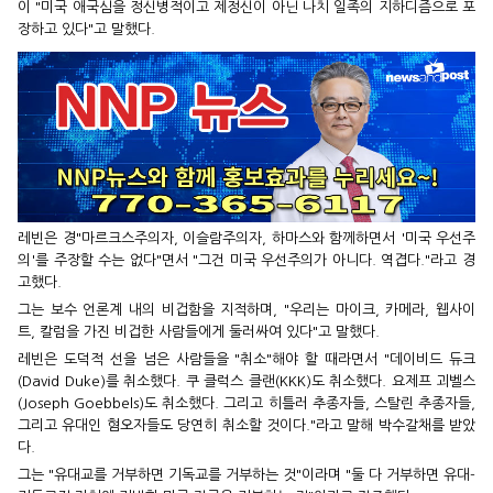
이 "미국 애국심을 정신병적이고 제정신이 아닌 나치 일족의 지하디즘으로 포
장하고 있다"고 말했다.
레빈은 경"마르크스주의자, 이슬람주의자, 하마스와 함께하면서 '미국 우선주
의'를 주장할 수는 없다"면서 "그건 미국 우선주의가 아니다. 역겹다."라고 경
고했다.
그는 보수 언론계 내의 비겁함을 지적하며, "우리는 마이크, 카메라, 웹사이
트, 칼럼을 가진 비겁한 사람들에게 둘러싸여 있다"고 말했다.
레빈은 도덕적 선을 넘은 사람들을 "취소"해야 할 때라면서 "데이비드 듀크
(David Duke)를 취소했다. 쿠 클럭스 클랜(KKK)도 취소했다. 요제프 괴벨스
(Joseph Goebbels)도 취소했다. 그리고 히틀러 추종자들, 스탈린 추종자들,
그리고 유대인 혐오자들도 당연히 취소할 것이다."라고 말해 박수갈채를 받았
다.
그는 "유대교를 거부하면 기독교를 거부하는 것"이라며 "둘 다 거부하면 유대-