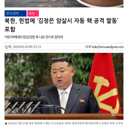
정치/경제
북한
북한, 헌법에 ‘김정은 암살시 자동 핵 공격 발동’
포함
이란 하메네이 암살 당한 후 나온 것으로 알려져
입력: 2026-05-10 09:33:53
NNP
info@newsandpost.com
▲2026년 2월 23일 북한 평양에서 열린 조선로동당 제9차 중앙위원회 확대회의에서 김정은 북한 국무위