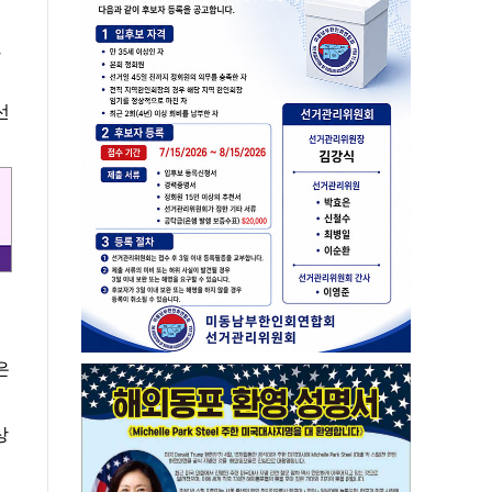
했
선
은
상