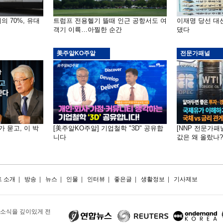
의 70%, 유대
트럼프 전용헬기 뜰때 인근 공항서도 여
이재명 당선 대
객기 이륙…아찔한 순간
댔다
美주알KO주알
전문가패널
가 묻고, 이 박
[美주알KO주알] 기업철학 "3D" 공유합
[NNP 전문가패
니다
값은 왜 올랐나?…
 소개
|
방송
|
뉴스
|
인물
|
인터뷰
|
좋은글
|
생활정보
|
기사제보
 소식을 깊이있게 전