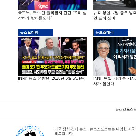
국무부, 모스 탄 출국금지 관련 “우려 심
뉴욕 경찰: 7월 증오 범죄
각하게 받아들인다”
인 표적 삼아
뉴스브리핑
뉴포초대석
[NNP 뉴스 생방송] 2026년 8월 5일(수)
[NNP 특별대담] 홍 기자
사가 답한다
뉴스앤포스트
미국 정치·경제 뉴스 - 뉴스앤포스트는 다양한 미국
해드립니다.