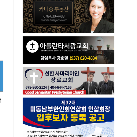
이
말
하