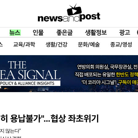
스
교육/과학
생활/건강
문화/예술
종교/영성
전히 용납불가"…협상 좌초위기
지 않는다”