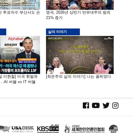
선 투표자수 부산서도 손
영국, 2026년 상반기 반유대주의 범죄
21% 증가
삶의 이야기
널:이현철] 미국 휘발유
[최은주의 삶의 이야기] 나는 꼴찌였다
AI 버블 vs IT 버블