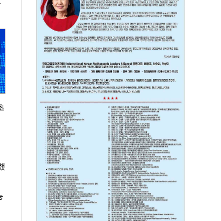
탄
초
했
능