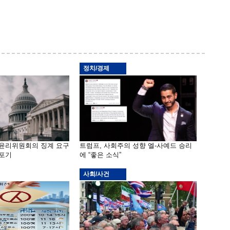
정치/경제
 윤리위원회의 징계 요구
트럼프, 사회주의 성향 엘-사예드 승리
 포기
에 “좋은 소식”
사회/사건