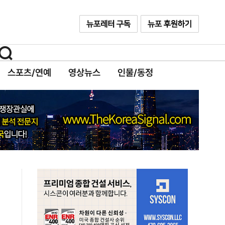
스포츠/연예
영상뉴스
인물/동정