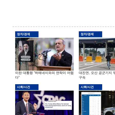
정치/경제
정치/경제
이란 대통령 “하메네이와의 연락이 어렵
대진연, 오산 공군기지
다”
구속
사회/사건
사회/사건