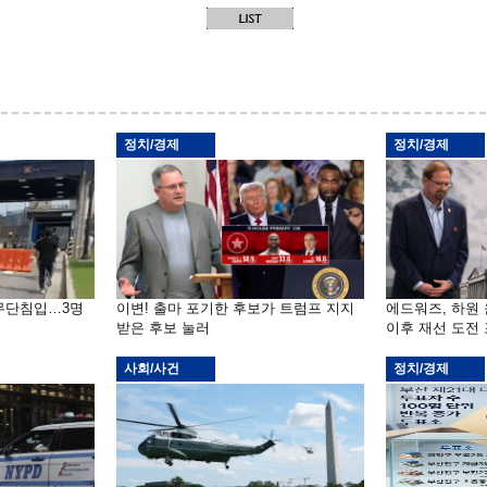
정치/경제
정치/경제
 무단침입…3명
이변! 출마 포기한 후보가 트럼프 지지
에드워즈, 하원
받은 후보 눌러
이후 재선 도전
사회/사건
정치/경제