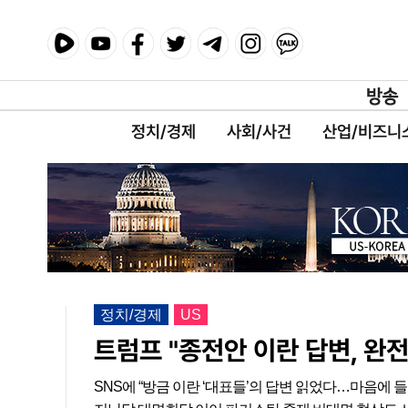
정치/경제
사회/사건
산업/비즈니
정치/경제
US
트럼프 "종전안 이란 답변, 완
SNS에 “방금 이란 ‘대표들’의 답변 읽었다…마음에 들