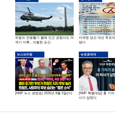
트럼프 전용헬기 뜰때 인근 공항서도 여
이재명 당선 대선 투표
객기 이륙…아찔한 순간
댔다
뉴스브리핑
뉴포초대석
[NNP 뉴스 생방송] 2026년 8월 5일(수)
[NNP 특별대담] 홍 기자
사가 답한다