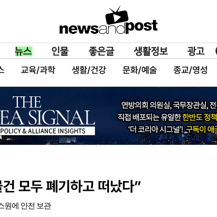
스
교육/과학
생활/건강
문화/예술
종교/영성
물건 모두 폐기하고 떠났다”
스원에 안전 보관