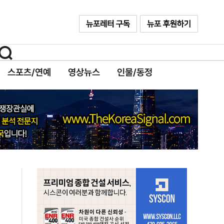
스포츠/연예
영상뉴스
인물/동정