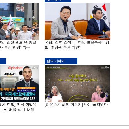
3인’ 인선 완료 속 황교
국힘, '스벅 압색'에 "하명·보은수사…경
사 특검 임명” 촉구
찰, 李정권 충견 자인"
삶의 이야기
널:이현철] 미국 휘발유
[최은주의 삶의 이야기] 나는 꼴찌였다
AI 버블 vs IT 버블