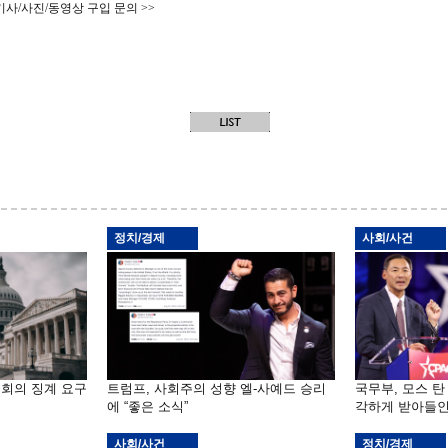
기사/사진/동영상 구입 문의 >>
정치/경제
사회/사건
원회의 징계 요구
트럼프, 사회주의 성향 엘-사예드 승리
국무부, 모스 탄
에 “좋은 소식”
각하게 받아들인
사회/사건
정치/경제