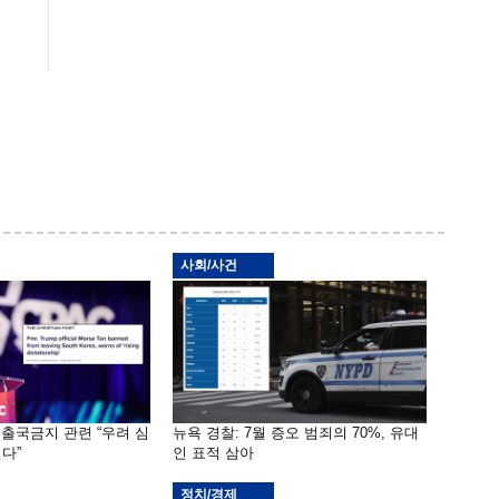
사회/사건
 출국금지 관련 “우려 심
뉴욕 경찰: 7월 증오 범죄의 70%, 유대
다”
인 표적 삼아
정치/경제