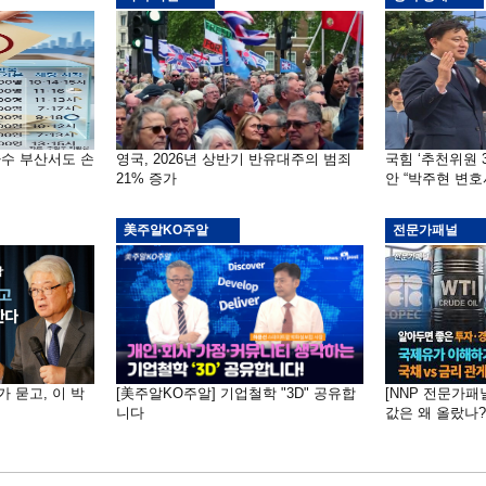
자수 부산서도 손
영국, 2026년 상반기 반유대주의 범죄
국힘 ‘추천위원 
21% 증가
안 “박주현 변호
美주알KO주알
전문가패널
가 묻고, 이 박
[美주알KO주알] 기업철학 "3D" 공유합
[NNP 전문가패
니다
값은 왜 올랐나?…