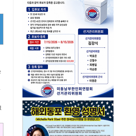
는
라
있