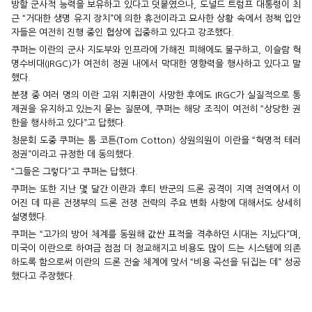
방할 군사적 능력을 보유하고 있다고 덧붙였으나, 도널드 트럼프 대통령이 최
근 “거대한 생명 유지 장치”에 의한 휴전이라고 묘사한 상황 속에서 정책 입안
자들은 여전히 진행 중인 협상에 집중하고 있다고 강조했다.
쿠퍼는 이란의 군사 지도부와 인프라에 가해진 피해에도 불구하고, 이슬람 혁
명수비대(IRGC)가 여전히 정권 내에서 막대한 영향력을 행사하고 있다고 말
했다.
분쟁 중 여러 명의 이란 고위 지휘관이 사망한 후에도 IRGC가 실질적으로 통
제권을 유지하고 있는지 묻는 질문에, 쿠퍼는 해당 조직이 여전히 “상당한 권
한을 행사하고 있다”고 답했다.
청문회 도중 쿠퍼는 톰 코튼(Tom Cotton) 상원의원이 이란을 “혁명적 테러
정권”이라고 규정한 데 동의했다.
“그들은 그렇다”고 쿠퍼는 답했다.
쿠퍼는 또한 지난 몇 달간 이란과 후티 반군의 드론 공격이 지역 전역에서 이
어진 데 따른 전쟁부의 드론 전쟁 전략의 주요 변화 사항에 대해서도 상세히
설명했다.
쿠퍼는 “고가의 방어 체계를 동원해 값싼 표적을 격추하던 시대는 지났다”며,
미국이 이란으로 하여금 점점 더 정교해지고 비용도 많이 드는 시스템에 의존
하도록 함으로써 이란의 드론 전술 체계에 맞서 “비용 곡선을 뒤집는 데” 성공
했다고 주장했다.