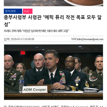
정치/경제
미국
중부사령부 사령관 “에픽 퓨리 작전 목표 모두 달
성”
브래드 쿠퍼 제독 “이란군 ‘심각하게 약화’, 테러 대리 세력 ‘고립’”
입력: 2026-05-15 16:00:08
NNP
info@newsandpost.com