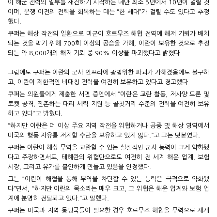
이 해군 전력의 일부를 재건하기 시작하는 데만 최소 5년에서 10년이 걸릴 것
이며, 분쟁 이전의 전력을 회복하는 데는 “한 세대”가 걸릴 수도 있다고 추정
했다.
쿠퍼는 해상 작전의 일환으로 미군이 호르무즈 해협 전역에 해저 기뢰가 배치
되는 것을 막기 위해 700회 이상의 공습을 가해, 이란이 보유한 것으로 추정
되는 약 8,000개의 해저 기뢰 중 90% 이상을 파괴했다고 밝혔다.
그럼에도 쿠퍼는 이란의 군사 인프라에 광범위한 파괴가 가해졌음에도 불구하
고, 이란이 제한적인 비대칭 전력을 여전히 보유하고 있다고 경고했다.
쿠퍼는 의원들에게 제출한 서면 증언에서 “이란은 교란 활동, 저사양 드론 및
로켓 공격, 잔존하는 대리 세력 지원 등 골칫거리 수준의 전력을 여전히 보유
하고 있다”고 밝혔다.
“하지만 이란은 더 이상 주요 지역 작전을 위협하거나 공중 및 해상 영역에서
미국의 행동 자유를 저지할 수단을 보유하고 있지 않다.”고 그는 덧붙였다.
쿠퍼는 이란이 해상 무역을 교란할 수 있는 실질적인 군사 능력이 크게 약화됐
다고 주장하면서도, 테헤란의 위협만으로도 여전히 전 세계 해운 업계, 보험
시장, 그리고 유가를 불안하게 만들고 있음을 인정했다.
그는 “이란이 해협을 통해 무역을 차단할 수 있는 능력은 극적으로 약화됐
다”면서, “하지만 이란의 목소리는 매우 크고, 그 위협은 해운 업계와 보험 업
계에 분명히 전달되고 있다.”고 말했다.
쿠퍼는 미국과 지역 동맹국들이 필요한 경우 호르무즈 해협을 무력으로 재개