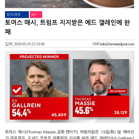
정치/경제
KY
토머스 매시, 트럼프 지지받은 에드 갤레인에 완
패
입력: 2026-05-19 22:14:08
NNP
info@newsandpost.com
토마스 매시(Thomas Massie,공화·켄터키) 하원의원은 19일(화) 밤 예비선
거 개표결과, 도널드 트럼프 대통령의 지지를 받은 에드 갤레인(Ed Gallrein)