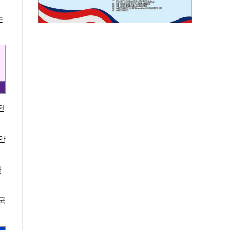
는
전
안
한
국