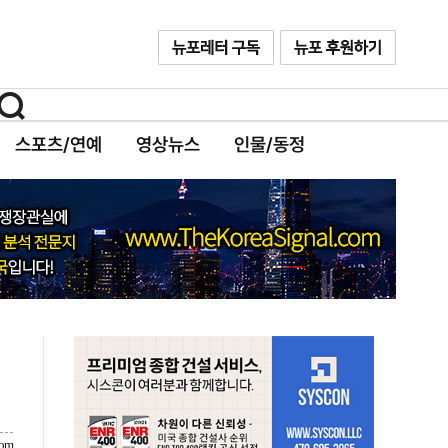
스포츠/연예
영상뉴스
인물/동정
com