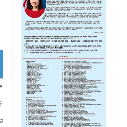
젊
보
꿈
설