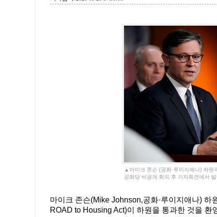
▲마이크 존슨 (공화·루이지애나) 하원의장
공화당 비공개 회의 후 기자회견에서 발
마이크 존슨(Mike Johnson,공화·루이지애나) 하원의
ROAD to Housing Act)이 하원을 통과한 