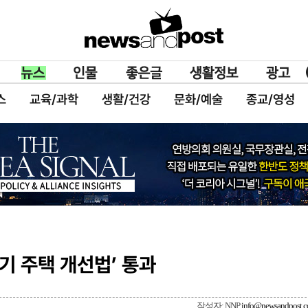
스
교육/과학
생활/건강
문화/예술
종교/영성
기 주택 개선법’ 통과
작성자: NNP
info@newsandpost.