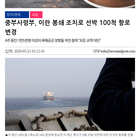
정치/경제
국제
중부사령부, 이란 봉쇄 조치로 선박 100척 항로
변경
6주 동안 1만5천명 이상의 육해공군 장병들 작전 참여 “모든 교역 차단”
입력: 2026-05-23 16:12:41
NNP
info@newsandpost.com
▲미 해군 USS 콤스톡(LSD 45) 함정에 탑승한 미 해군 병사가 5월 21일 이란에 대한 미국의 봉쇄를 집행