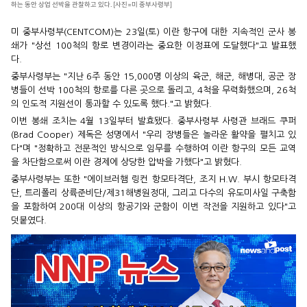
하는 동안 상업 선박을 관찰하고 있다. [사진=미 중부사령부]
미 중부사령부(CENTCOM)는 23일(토) 이란 항구에 대한 지속적인 군사 봉
쇄가 "상선 100척의 항로 변경이라는 중요한 이정표에 도달했다"고 발표했
다.
중부사령부는 "지난 6주 동안 15,000명 이상의 육군, 해군, 해병대, 공군 장
병들이 선박 100척의 항로를 다른 곳으로 돌리고, 4척을 무력화했으며, 26척
의 인도적 지원선이 통과할 수 있도록 했다."고 밝혔다.
이번 봉쇄 조치는 4월 13일부터 발효됐다. 중부사령부 사령관 브래드 쿠퍼
(Brad Cooper) 제독은 성명에서 "우리 장병들은 놀라운 활약을 펼치고 있
다"며 "정확하고 전문적인 방식으로 임무를 수행하여 이란 항구의 모든 교역
을 차단함으로써 이란 경제에 상당한 압박을 가했다"고 밝혔다.
중부사령부는 또한 "에이브러햄 링컨 항모타격단, 조지 H.W. 부시 항모타격
단, 트리폴리 상륙준비단/제31해병원정대, 그리고 다수의 유도미사일 구축함
을 포함하여 200대 이상의 항공기와 군함이 이번 작전을 지원하고 있다"고
덧붙였다.