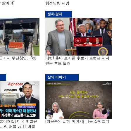
 말아야”
행정명령 서명
정치/경제
공군기지 무단침입…3명
이변! 출마 포기한 후보가 트럼프 지지
받은 후보 눌러
삶의 이야기
널:이현철] 미국 휘발유
[최은주의 삶의 이야기] 나는 꼴찌였다
AI 버블 vs IT 버블