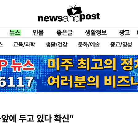
스
교육/과학
생활/건강
문화/예술
종교/영성
눈앞에 두고 있다 확신”