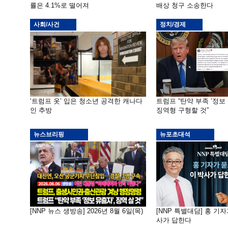
률은 4.1%로 떨어져
배상 청구 소송한다
사회/사건
정치/경제
‘트럼프 옷’ 입은 청소년 공격한 캐나다
트럼프 “탄약 부족 ‘정보 
인 추방
징역형 구형할 것”
뉴스브리핑
뉴포초대석
[NNP 뉴스 생방송] 2026년 8월 6일(목)
[NNP 특별대담] 홍 기자
사가 답한다