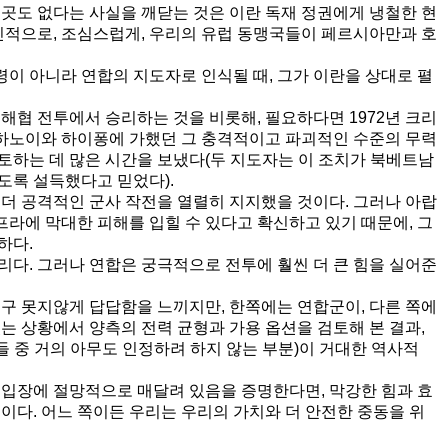
 곳도 없다는 사실을 깨닫는 것은 이란 독재 정권에게 냉철한 현
점진적으로, 조심스럽게, 우리의 유럽 동맹국들이 페르시아만과 호
.
이 아니라 연합의 지도자로 인식될 때, 그가 이란을 상대로 펼
해협 전투에서 승리하는 것을 비롯해, 필요하다면 1972년 크리
하노이와 하이퐁에 가했던 그 충격적이고 파괴적인 수준의 무력
토하는 데 많은 시간을 보냈다(두 지도자는 이 조치가 북베트남
도록 설득했다고 믿었다).
 더 공격적인 군사 작전을 열렬히 지지했을 것이다. 그러나 아랍
라에 막대한 피해를 입힐 수 있다고 확신하고 있기 때문에, 그
하다.
리다. 그러나 연합은 궁극적으로 전투에 훨씬 더 큰 힘을 실어준
누구 못지않게 답답함을 느끼지만, 한쪽에는 연합군이, 다른 쪽에
는 상황에서 양측의 전력 균형과 가용 옵션을 검토해 본 결과,
 중 거의 아무도 인정하려 하지 않는 부분)이 거대한 역사적
 입장에 절망적으로 매달려 있음을 증명한다면, 막강한 힘과 효
이다. 어느 쪽이든 우리는 우리의 가치와 더 안전한 중동을 위