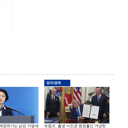
정치/경제
 재정위기는 낡은 지방세
트럼프, 출생 시민권·원정출산 겨냥한