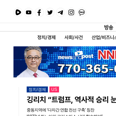
정치/경제
사회/사건
산업/비즈니
정치/경제
US
깅리치 “트럼프, 역사적 승리 
중동지역에 ‘다자간 연합 전선 구축’ 칭찬