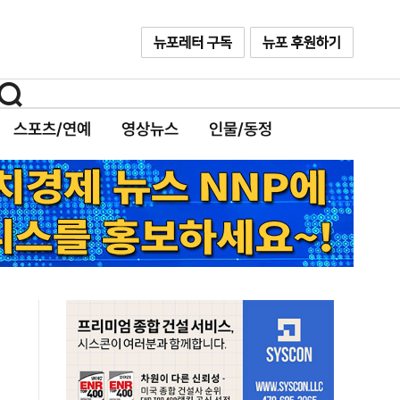
스포츠/연예
영상뉴스
인물/동정