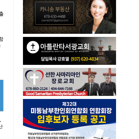
출
함
는
,
산