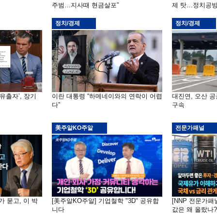
주범…지사때 현금살포”
제 탓…정치공방
정치/경제
정치/경제
유출자’, 장기
이란 대통령 “하메네이와의 연락이 어렵
대진연, 오산 
다”
구속
美주알KO주알
전문가패널
가 묻고, 이 박
[美주알KO주알] 기업철학 "3D" 공유합
[NNP 전문가패
니다
값은 왜 올랐나?…