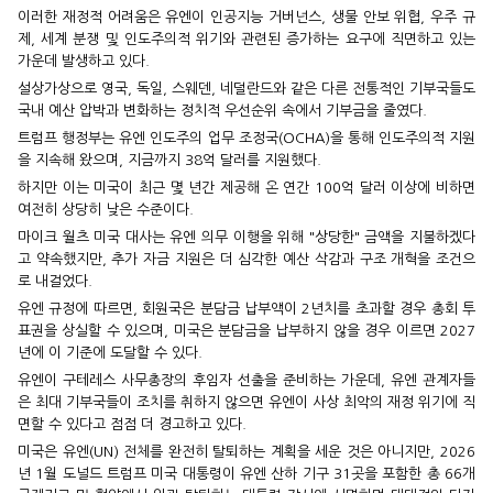
이러한 재정적 어려움은 유엔이 인공지능 거버넌스, 생물 안보 위협, 우주 규
제, 세계 분쟁 및 인도주의적 위기와 관련된 증가하는 요구에 직면하고 있는
가운데 발생하고 있다.
설상가상으로 영국, 독일, 스웨덴, 네덜란드와 같은 다른 전통적인 기부국들도
국내 예산 압박과 변화하는 정치적 우선순위 속에서 기부금을 줄였다.
트럼프 행정부는 유엔 인도주의 업무 조정국(OCHA)을 통해 인도주의적 지원
을 지속해 왔으며, 지금까지 38억 달러를 지원했다.
하지만 이는 미국이 최근 몇 년간 제공해 온 연간 100억 달러 이상에 비하면
여전히 상당히 낮은 수준이다.
마이크 월츠 미국 대사는 유엔 의무 이행을 위해 "상당한" 금액을 지불하겠다
고 약속했지만, 추가 자금 지원은 더 심각한 예산 삭감과 구조 개혁을 조건으
로 내걸었다.
유엔 규정에 따르면, 회원국은 분담금 납부액이 2년치를 초과할 경우 총회 투
표권을 상실할 수 있으며, 미국은 분담금을 납부하지 않을 경우 이르면 2027
년에 이 기준에 도달할 수 있다.
유엔이 구테레스 사무총장의 후임자 선출을 준비하는 가운데, 유엔 관계자들
은 최대 기부국들이 조치를 취하지 않으면 유엔이 사상 최악의 재정 위기에 직
면할 수 있다고 점점 더 경고하고 있다.
미국은 유엔(UN) 전체를 완전히 탈퇴하는 계획을 세운 것은 아니지만, 2026
년 1월 도널드 트럼프 미국 대통령이 유엔 산하 기구 31곳을 포함한 총 66개