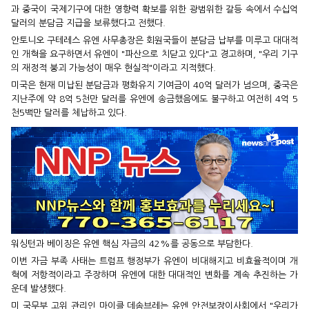
과 중국이 국제기구에 대한 영향력 확보를 위한 광범위한 갈등 속에서 수십억
달러의 분담금 지급을 보류했다고 전했다.
안토니오 구테레스 유엔 사무총장은 회원국들이 분담금 납부를 미루고 대대적
인 개혁을 요구하면서 유엔이 "파산으로 치닫고 있다"고 경고하며, "우리 기구
의 재정적 붕괴 가능성이 매우 현실적"이라고 지적했다.
미국은 현재 미납된 분담금과 평화유지 기여금이 40억 달러가 넘으며, 중국은
지난주에 약 8억 5천만 달러를 유엔에 송금했음에도 불구하고 여전히 4억 5
천5백만 달러를 체납하고 있다.
워싱턴과 베이징은 유엔 핵심 자금의 42%를 공동으로 부담한다.
이번 자금 부족 사태는 트럼프 행정부가 유엔이 비대해지고 비효율적이며 개
혁에 저항적이라고 주장하며 유엔에 대한 대대적인 변화를 계속 추진하는 가
운데 발생했다.
미 국무부 고위 관리인 마이클 데솜브레는 유엔 안전보장이사회에서 "우리가