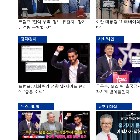
트럼프 “탄약 부족 ‘정보 유출자’, 장기
이란 대통령 “하메네이
징역형 구형할 것”
다”
정치/경제
사회/사건
트럼프, 사회주의 성향 엘-사예드 승리
국무부, 모스 탄 출국금지
에 “좋은 소식”
각하게 받아들인다”
뉴스브리핑
뉴포초대석