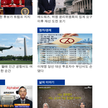
기한 후보가 트럼프 지지
에드워즈, 하원 윤리위원회의 징계 요구
이후 재선 도전 포기
정치/경제
 뜰때 인근 공항서도 여
이재명 당선 대선 투표자수 부산서도 손
한 순간
댔다
삶의 이야기