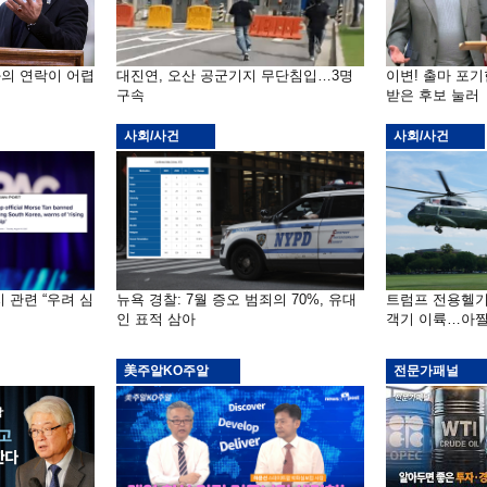
와의 연락이 어렵
대진연, 오산 공군기지 무단침입…3명
이변! 출마 포
구속
받은 후보 눌러
사회/사건
사회/사건
 관련 “우려 심
뉴욕 경찰: 7월 증오 범죄의 70%, 유대
트럼프 전용헬기
인 표적 삼아
객기 이륙…아찔
美주알KO주알
전문가패널