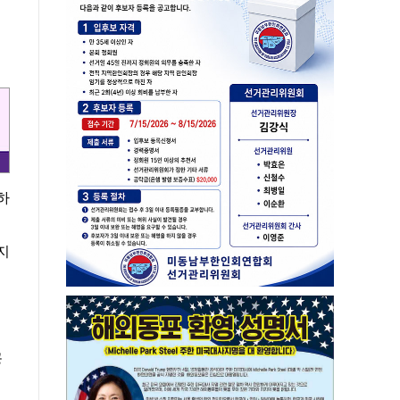
하
지
공