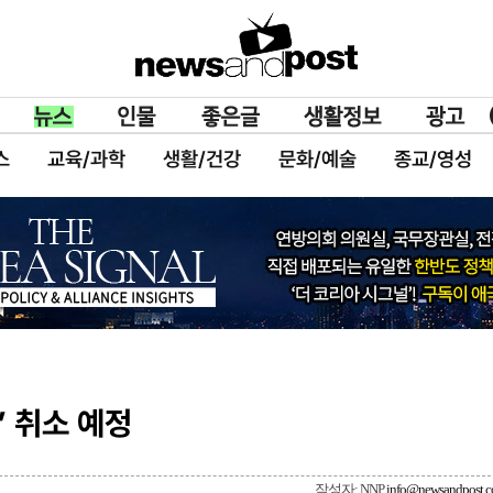
스
교육/과학
생활/건강
문화/예술
종교/영성
’ 취소 예정
작성자: NNP
info@newsandpost.