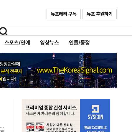
스포츠/연예
영상뉴스
인물/동정
com