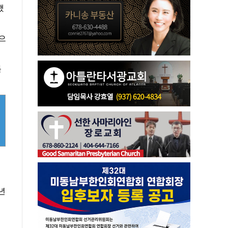
했
으
들
년