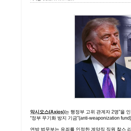
악시오스(Axios)
는 행정부 고위 관계자 2명”을 인
“정부 무기화 방지 기금”(anti-weaponization
연방 법무부는 유죄를 인정한 계약직 직원 찰스 리틀존(