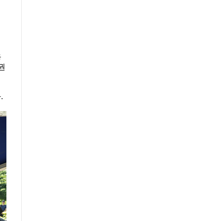
서
용
권
.