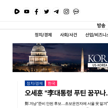
정치/경제
사회/사건
산업/비즈니
정치/경제
한국
오세훈 "李대통령 푸틴 꿈꾸나
鄭 겨냥 “준비 안된 후보…초보운전자에 서울 못 맡겨”