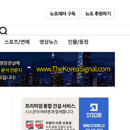
스포츠/연예
영상뉴스
인물/동정