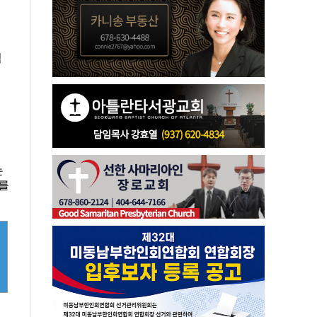
점
는
나를
울