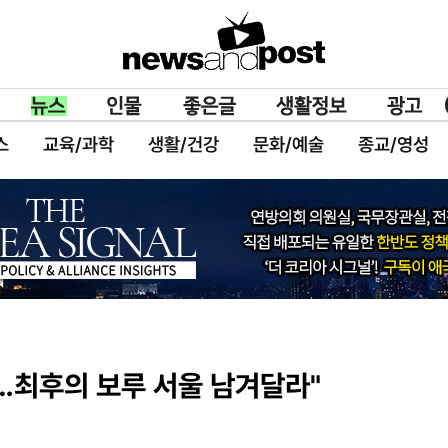
스
교육/과학
생활/건강
문화/예술
종교/영성
…최후의 보루 서울 남겨달라"