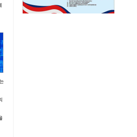
제
하는
의
을