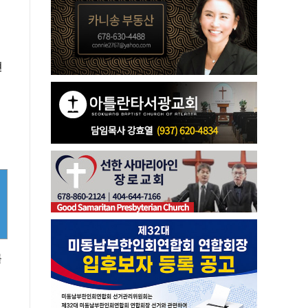
현
를
열