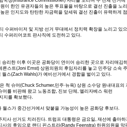
국장(Insurance Commissioner) 자리를 노리며 주 전체 선거에
주하원의원이 한인 유권자들의 높은 투표율을 바탕으로 결선 진출을 노
의원도 높은 인지도와 탄탄한 자금력을 앞세워 결선 진출이 유력하게 
 카운티 수퍼바이저 및 지방 선거 무대에서 정치력 확장을 노리고 있
A카운티 수퍼리어코트 판사직에 도전하고 있다.
에서 승리한 이후 이곳은 공화당이 연이어 승리한 곳으로 자리매김
른스트(Joni Ernst) 상원의원의 후임자리를 놓고 민주당 소속 
잭 월스(Zach Wahls)가 예비선거에서 경합을 벌이고 있다.
 슈머(Chuck Schumer,민주·뉴욕) 상원 소수당 원내대표의 
 슈머를 비판해 왔고 노동조합, 진보 단체, 엘리자베스 워런
의 지지를 확보했다.
투렉이나 월스가 중간선거에서 맞붙을 가능성이 높은 공화당 후보다.
주지사 선거도 치러진다. 트럼프 대통령은 금요일, 재선에 출마하
주지사의 후임으로 랜디 핀스트라(Randy Feenstra) 하원의원을 막