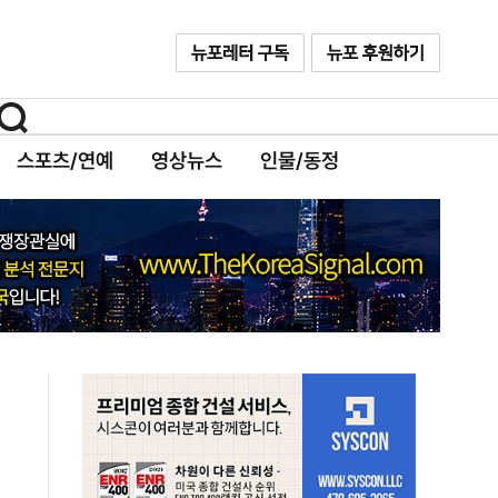
스포츠/연예
영상뉴스
인물/동정