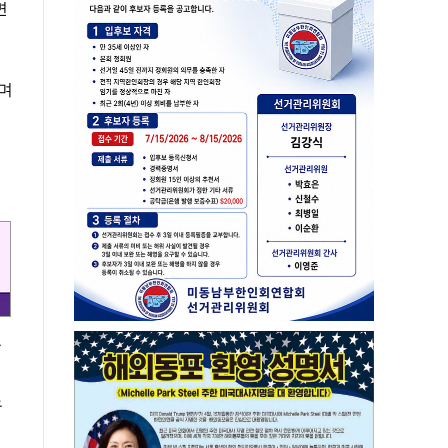
면
으며
를
우