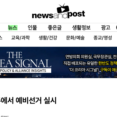
스
교육/과학
생활/건강
문화/예술
종교/영성
주에서 예비선거 실시