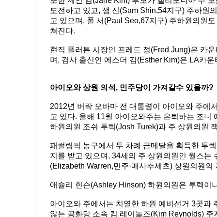
또한 제인 김(Jane Kim) 후보가 캘리포니아 주 보험
도전하고 있고, 샘 신(Sam Shin,54지구) 
고 있으며, 폴 서(Paul Seo,67지구) 주하원
쳐진다.
현직 플러튼 시장인 프레드 정(Fred Jung)은
며, 검사 출신인 에스더 김(Esther Kim)은 L
아이오와 상원 의석, 민주당이 가져갈수 있을까?
2012년 버락 오바마 전 대통령이 아이오와 주
고 있다. 올해 11월 아이오와주는 은퇴하는 조니 에
하원의원 조쉬 투렉(Josh Turek)과 주 상원의원 
패럴림픽 농구에서 두 차례 금메달을 획득한 투렉은 척
지를 받고 있으며, 34세의 주 상원의원인 월스는
(Elizabeth Warren,민주·매사추세츠) 상원의원
애슐리 힌슨(Ashley Hinson) 하원의원은 
아이오와 주에서는 치열한 하원 예비선거 3곳과 
않는 공화당 소속 킴 레이놀즈(Kim Reynolds) 