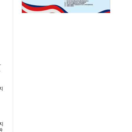
리
점
으
하
주
지
지
판