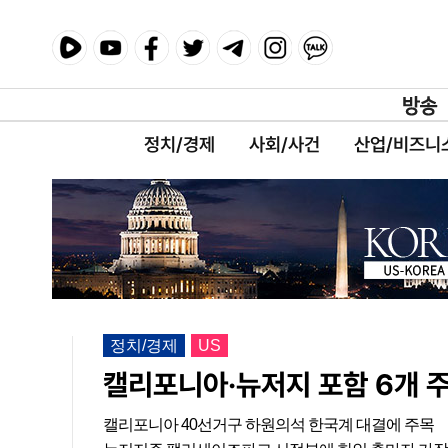
정치/경제
사회/사건
산업/비즈니
정치/경제
US
캘리포니아·뉴저지 포함 6개 
캘리포니아 40선거구 하원의석 한국계 대결에 주목