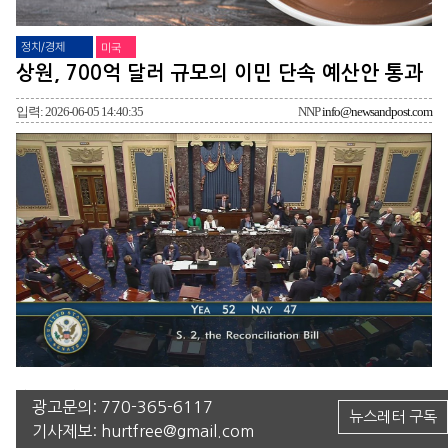
정치/경제
미국
상원, 700억 달러 규모의 이민 단속 예산안 통과
입력: 2026-06-05 14:40:35
NNP
info@newsandpost.com
상원은 5일(금) 새벽 700억 달러 규모의 이민 단속 법안을 통과시켰다. 해당
광고문의:
770-365-6117
뉴스레터 구독
법안에는 무분별하게 악용되거나 정치적으로 이용된 법 집행 수사의 표적이
기사제보:
hurtfree@gmail.com
된 이들을 돕기 위한 보상 기금을 폐지하지 않은 채 통과시켜 도널드 트럼프