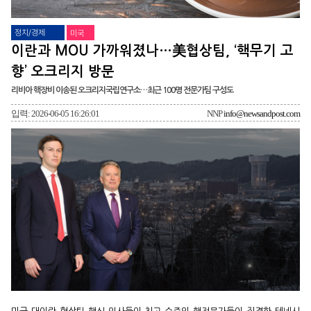
정치/경제
미국
이란과 MOU 가까워졌나…美협상팀, ‘핵무기 고
향’ 오크리지 방문
리비아 핵장비 이송된 오크리지국립연구소…최근 100명 전문가팀 구성도
입력: 2026-06-05 16:26:01
NNP
info@newsandpost.com