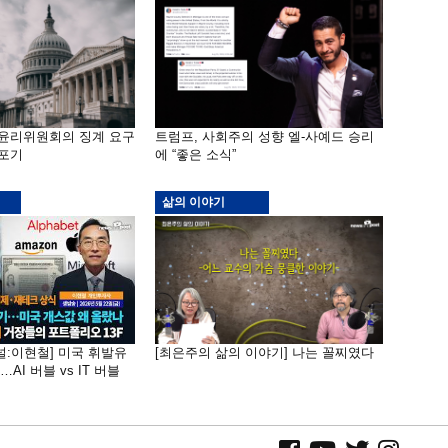
 윤리위원회의 징계 요구
트럼프, 사회주의 성향 엘-사예드 승리
 포기
에 “좋은 소식”
삶의 이야기
널:이현철] 미국 휘발유
[최은주의 삶의 이야기] 나는 꼴찌였다
AI 버블 vs IT 버블