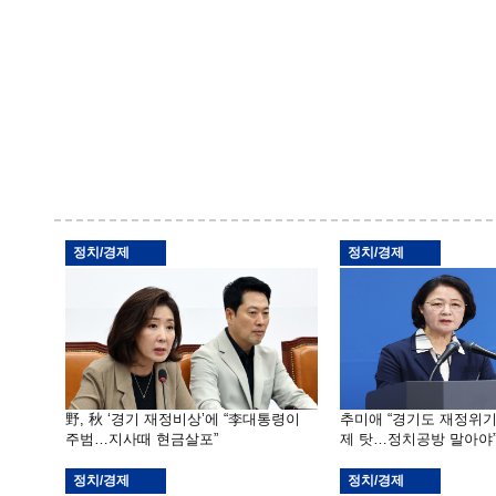
정치/경제
정치/경제
野, 秋 ‘경기 재정비상’에 “李대통령이
추미애 “경기도 재정위
주범…지사때 현금살포”
제 탓…정치공방 말아야
정치/경제
정치/경제