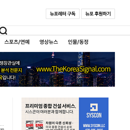
스포츠/연예
영상뉴스
인물/동정
com