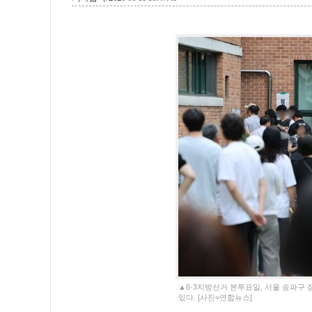
▲6·3지방선거 본투표일, 서울 송파구
있다. [사진=연합뉴스]