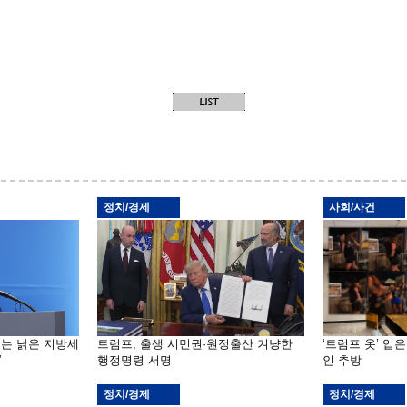
정치/경제
사회/사건
기는 낡은 지방세
트럼프, 출생 시민권·원정출산 겨냥한
‘트럼프 옷’ 입
”
행정명령 서명
인 추방
정치/경제
정치/경제