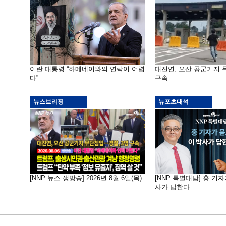
이란 대통령 “하메네이와의 연락이 어렵
대진연, 오산 공군기지
다”
구속
뉴스브리핑
뉴포초대석
[NNP 뉴스 생방송] 2026년 8월 6일(목)
[NNP 특별대담] 홍 기자
사가 답한다