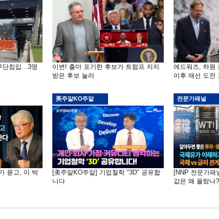
 무단침입…3명
이변! 출마 포기한 후보가 트럼프 지지
에드워즈, 하원
받은 후보 눌러
이후 재선 도전
美주알KO주알
전문가패널
가 묻고, 이 박
[美주알KO주알] 기업철학 "3D" 공유합
[NNP 전문가패
니다
값은 왜 올랐나?…