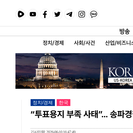
정치/경제
사회/사건
산업/비즈니
정치/경제
한국
“투표용지 부족 사태”… 송파
기사입력: 2026-06-10 16:47:49