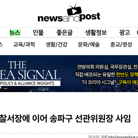
스
교육/과학
생활/건강
문화/예술
종교/영성
경찰서장에 이어 송파구 선관위원장 사임
작성자: NNP
info@newsandpost.