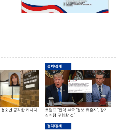
정치/경제
은 청소년 공격한 캐나다
트럼프 “탄약 부족 ‘정보 유출자’, 장기
징역형 구형할 것”
정치/경제