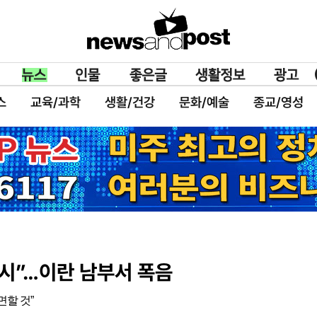
스
교육/과학
생활/건강
문화/예술
종교/영성
개시”…이란 남부서 폭음
면할 것”