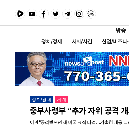
정치/경제
사회/사건
산업/비즈니
정치/경제
세계
중부사령부 “추가 자위 공격 
이란 “공격받으면 새 미국 표적 타격…가혹한 대응 직