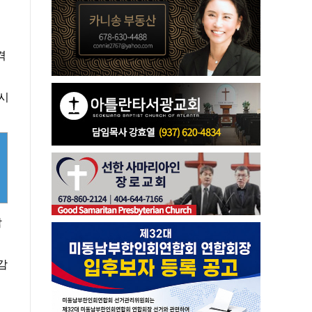
격
다시
밝
감