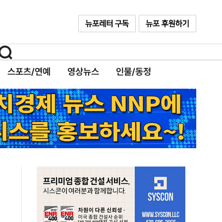
스포츠/연예
영상뉴스
인물/동정