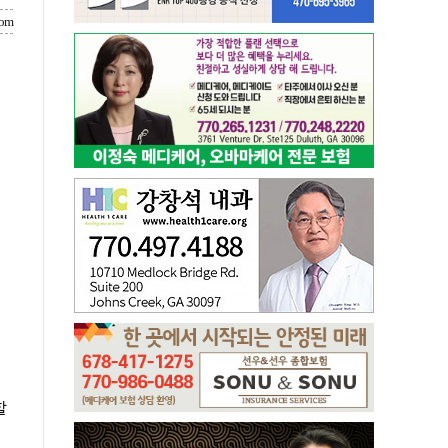
com
할