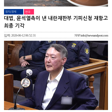
정치/경제
한국
대법, 윤석열측이 낸 내란재판부 기피신청 재항고
최종 기각
입력: 2026-06-12 06:52:31
NNP
info@newsandpost.com