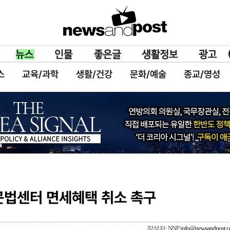
스
교육/과학
생활/건강
문화/예술
종교/영성
곤법센터 면세혜택 취소 촉구
작성자: NNP
info@newsandpost.