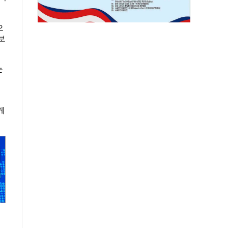
으
보
는
해
게