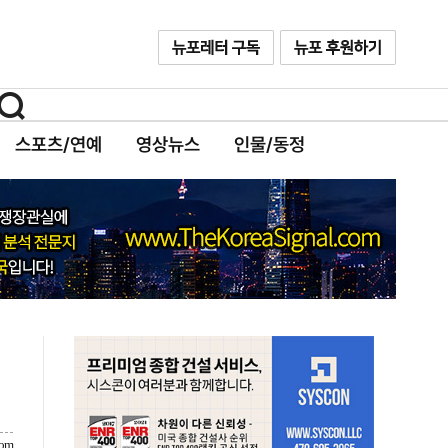
스포츠/연예
영상뉴스
인물/동정
com