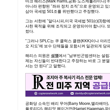
마크 해리스(Mark Harris,공화·노스캐롤라이나
아니라 편향된 "좌파 정치 조직"으로 운영되고 있
삼아 국세법 501조를 위반했다고 주장했다.
그는 서한에 "알다시피,미국 국세법 501(c)(3)
사한 목적을 위해 조직되고 운영되어야 합니다. 또
썼다.
"그러나 SPLC는 쿠 클럭스 클랜(KKK)이나 아리안 
오 지도’에 보수 단체들을 포함시켜 일관되게 당파
해리스 의원은
성명
에서 "남부빈곤법센터는 설립자
제는 자신들이 반대한다고 주장하는 바로 그 분열
서는 안 된다"고 말했다.
공화당 소속인 배리 무어(Barry Moore,앨라배마), 메
플로리다), 해리엇 헤이거먼(Harriet Hageman,