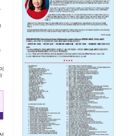
로
유
증
 이
아
 서