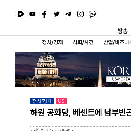
정치/경제
사회/사건
산업/비즈니
정치/경제
US
하원 공화당, 베센트에 남부빈
기사입력: 2026-06-12 07:48:53