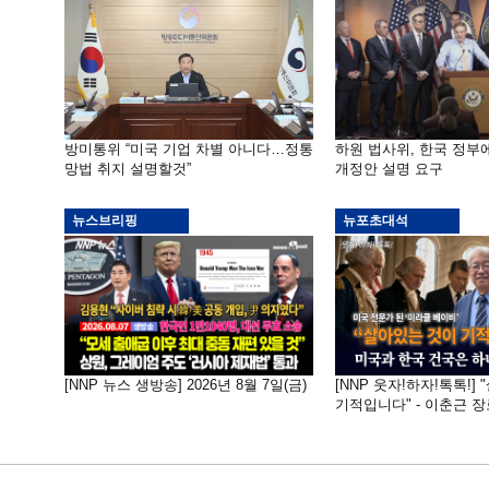
방미통위 “미국 기업 차별 아니다…정통
하원 법사위, 한국 정
망법 취지 설명할것”
개정안 설명 요구
뉴스브리핑
뉴포초대석
[NNP 뉴스 생방송] 2026년 8월 7일(금)
[NNP 웃자!하자!톡톡!]
기적입니다" - 이춘근 장