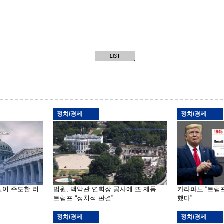
정치/경제
정치/경제
원이 주도한 러
법원, 백악관 연회장 공사에 또 제동…
카라파노 “트럼
트럼프 “정치적 판결”
했다”
정치/경제
정치/경제