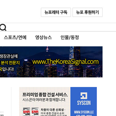
스포츠/연예
영상뉴스
인물/동정
com