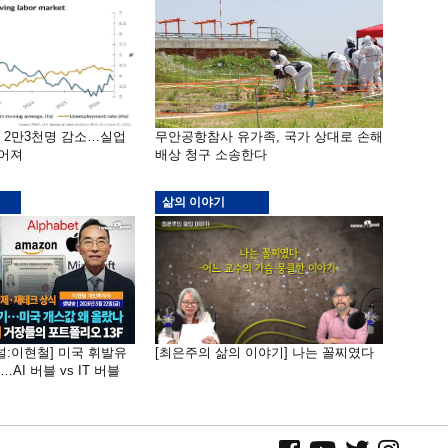
밖 2만3천명 감소…실업
무안공항참사 유가족, 국가 상대로 손해
떨어져
배상 청구 소송한다
삶의 이야기
널:이현철] 미국 휘발유
[최은주의 삶의 이야기] 나는 꼴찌였다
AI 버블 vs IT 버블