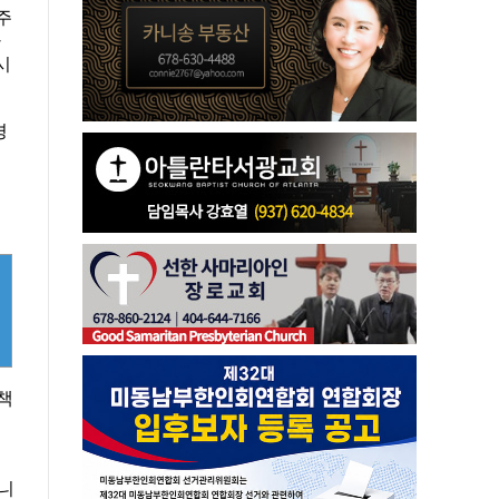
주
라
시
경
책
아니