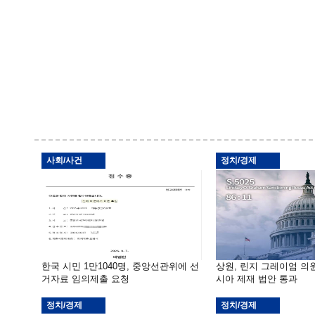
사회/사건
정치/경제
한국 시민 1만1040명, 중앙선관위에 선
상원, 린지 그레이엄 의
거자료 임의제출 요청
시아 제재 법안 통과
정치/경제
정치/경제