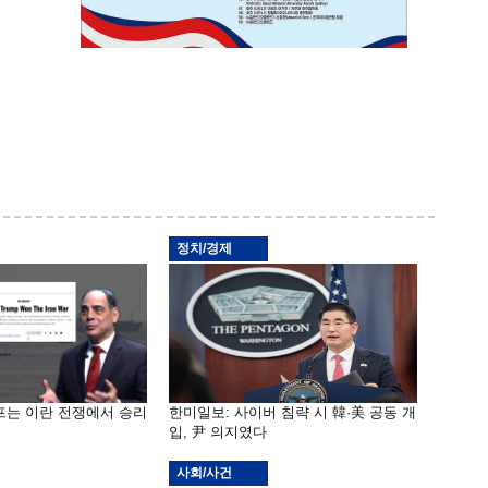
정치/경제
프는 이란 전쟁에서 승리
한미일보: 사이버 침략 시 韓·美 공동 개
입, 尹 의지였다
사회/사건