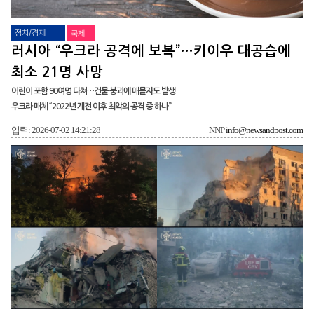
정치/경제
국제
러시아 “우크라 공격에 보복”…키이우 대공습에
최소 21명 사망
어린이 포함 90여명 다쳐…건물 붕괴에 매몰자도 발생
우크라 매체 “2022년 개전 이후 최악의 공격 중 하나”
입력: 2026-07-02 14:21:28
NNP
info@newsandpost.com