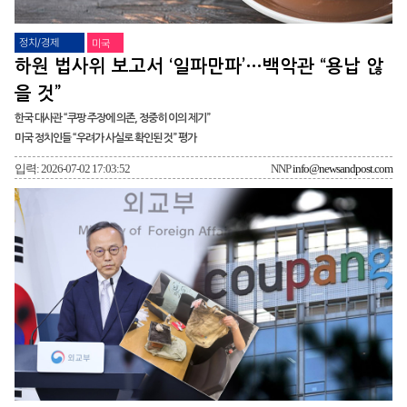
정치/경제
미국
하원 법사위 보고서 ‘일파만파’…백악관 “용납 않
을 것”
한국 대사관 “쿠팡 주장에 의존, 정중히 이의 제기”
미국 정치인들 “우려가 사실로 확인된 것” 평가
입력: 2026-07-02 17:03:52
NNP
info@newsandpost.com