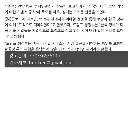
1일(수) 연방 하원 법사위원회가 발표한 보고서에서 "한국의 미국 소유 기업
에 대한 차별적 공격"이 폭로된 이후, 정계는 뜨거운 반응을 보였다.
CNBC 보도
에 따르면, 백악관 관계자는 이메일 성명을 통해 쿠팡이 한국 정부
에 의해 “표적으로 지목되었다”고 말했으며, 트럼프 행정부는 “한국 정부가 미
국 기술 기업들을 차별적으로 표적으로 삼고 있는 것에 대해 깊은 우려를 표한
다”고 밝혔다.
“트럼프 행정부는 미국 디지털 서비스의 시장 접근을 제한하는 행위를 포함한
불공정 무역 관행을 용납하지 않을 것”이라고 백악관 관계자는 말했다.
광고문의:
770-365-6117
보고서는 이재명 정부가 혁신적인 미국 기업을 표적으로 삼기 위해 권한을 남
용하고 있다는 점에 초점을 두었고, 쿠팡을 비롯한 여러 기업들의 과도한 벌금
기사제보:
hurtfree@gmail.com
과 괴롭힘에 대한 증언들을 나열했다.
뉴욕포스트
는 1일 "미국에 본사를 둔 '한국의 아마존'이 중국 강바닥에서 노
트북을 인양하는 황당한 사태를 겪었다는 보고서가 나왔다"고 보도했다. 보도