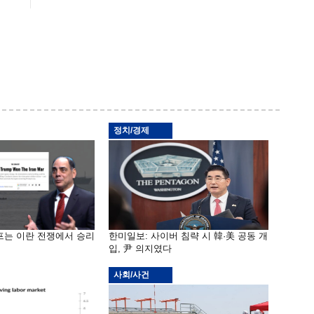
정치/경제
프는 이란 전쟁에서 승리
한미일보: 사이버 침략 시 韓·美 공동 개
입, 尹 의지였다
사회/사건