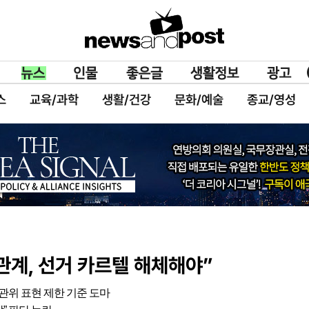
스
교육/과학
생활/건강
문화/예술
종교/영성
관계, 선거 카르텔 해체해야”
선관위 표현 제한 기준 도마