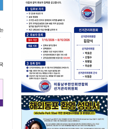
위는
로
 국
정