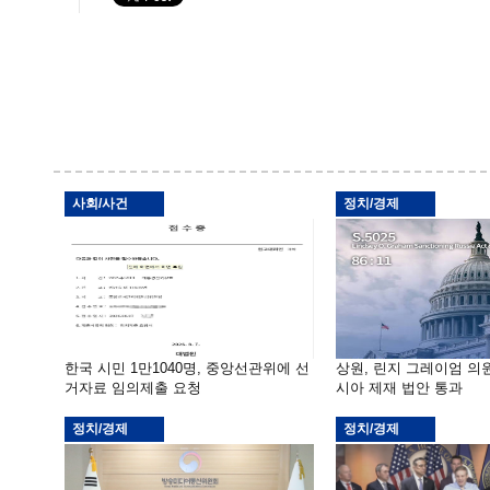
사회/사건
정치/경제
한국 시민 1만1040명, 중앙선관위에 선
상원, 린지 그레이엄 의
거자료 임의제출 요청
시아 제재 법안 통과
정치/경제
정치/경제