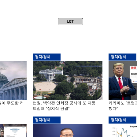
정치/경제
정치/경제
원이 주도한 러
법원, 백악관 연회장 공사에 또 제동…
카라파노 “트럼
트럼프 “정치적 판결”
했다”
정치/경제
정치/경제