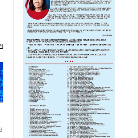
한
에
천