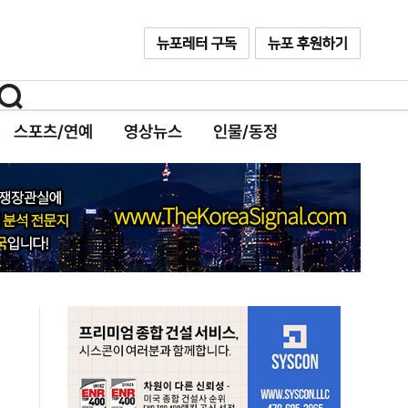
스포츠/연예
영상뉴스
인물/동정