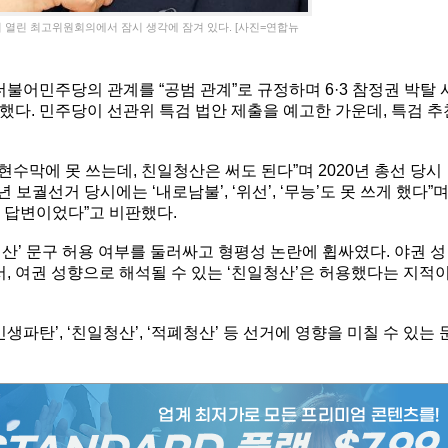
 열린 최고위원회의에서 잠시 생각에 잠겨 있다. [사진=연합뉴
어민주당의 관계를 “공범 관계”로 규정하며 6·3 참정권 박탈 
다. 민주당이 선관위 특검 법안 제출을 예고한 가운데, 특검 추
수막에 못 쓰는데, 친일청산은 써도 된다”며 2020년 총선 당시
 보궐선거 당시에는 ‘내로남불’, ‘위선’, ‘무능’도 못 쓰게 했다”
 답변이었다”고 비판했다.
일청산’ 문구 허용 여부를 둘러싸고 형평성 논란에 휩싸였다. 야권 성
서, 여권 성향으로 해석될 수 있는 ‘친일청산’은 허용했다는 지적
파탄’, ‘친일청산’, ‘적폐청산’ 등 선거에 영향을 미칠 수 있는 