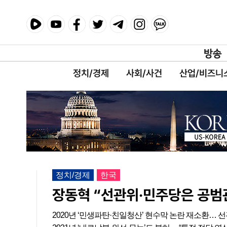
정치/경제
사회/사건
산업/비즈니
정치/경제
한국
장동혁 “선관위·민주당은 공범
2020년 ‘민생파탄·친일청산’ 현수막 논란 재소환… 