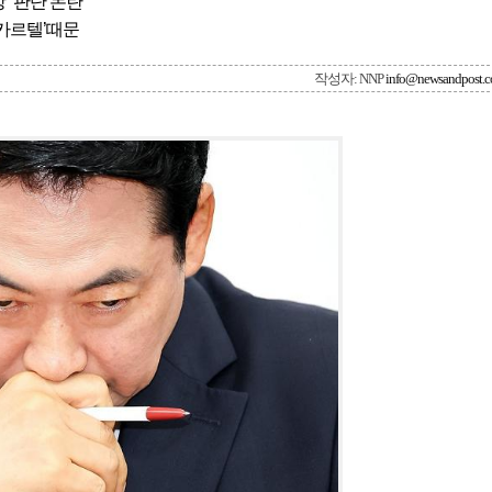
상” 판단 논란
 카르텔’때문
작성자: NNP
info@newsandpost.