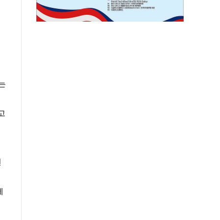
는
고
전
제