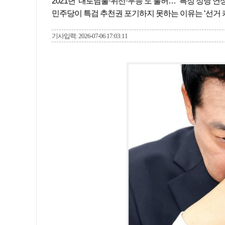
2021년 ‘내로남불·위선·무능’도 불허… “특정 정당 연
민주당이 특검 추천권 포기하지 못하는 이유는 ‘선거
기사입력: 2026-07-06 17:03:11