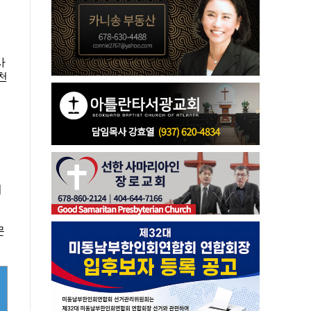
사
천
며
이
문