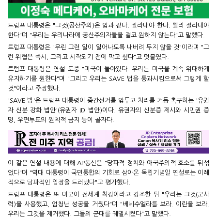
트럼프 대통령은 "그것(공산주의)은 암과 같다. 잘라내야 한다. 빨리 잘라내야
한다"며 "우리는 우리나라에 공산주의자들을 결코 원하지 않는다"고 말했다.
트럼프 대통령은 "우린 그런 일이 일어나도록 내버려 두지 않을 것"이라며 "그
런 위협은 즉시, 그리고 시작되기 전에 막고 싶다"고 덧붙였다.
트럼프 대통령은 연설 도중 "미국이 돌아왔다. 우리는 미국을 계속 위대하게
유지하기를 원한다"며 "그리고 우리는 SAVE 법을 통과시킴으로써 그렇게 할
것"이라고 주장했다.
'SAVE 법'은 트럼프 대통령이 중간선거를 앞두고 처리를 거듭 촉구하는 '유권
자 신분 강화 법안'(유권자 ID 법안)이다. 유권자의 신분증 제시와 시민권 증
명, 우편투표의 원칙적 금지 등이 골자다.
이 같은 연설 내용에 대해 AP통신은 "당파적 정치와 애국주의적 호소를 뒤섞
었다"며 "역대 대통령이 국민통합의 기회로 삼아온 독립기념일 연설로는 이례
적으로 당파적인 입장을 드러냈다"고 평가했다.
트럼프 대통령은 또 미군이 전세계 최강이라고 강조한 뒤 "우리는 그것(군사
력)을 사용했고, 엄청난 성공을 거뒀다"며 "베네수엘라를 보라. 이란을 보라.
우리는 그것을 제거했다. 그들의 군대를 궤멸시켰다"고 말했다.