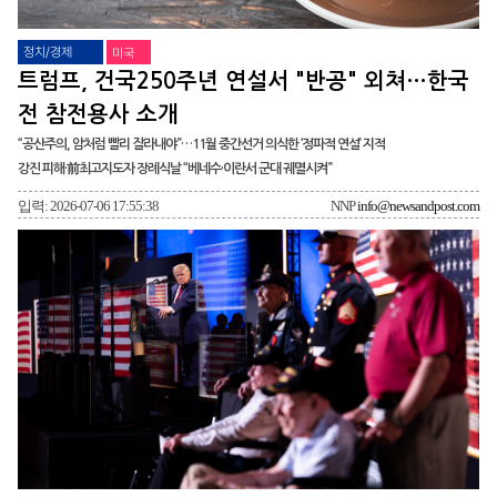
정치/경제
미국
트럼프, 건국250주년 연설서 "반공" 외쳐…한국
전 참전용사 소개
“공산주의, 암처럼 빨리 잘라내야”…11월 중간선거 의식한 ‘정파적 연설’ 지적
강진 피해·前최고지도자 장례식날 “베네수·이란서 군대 궤멸시켜”
입력: 2026-07-06 17:55:38
NNP
info@newsandpost.com