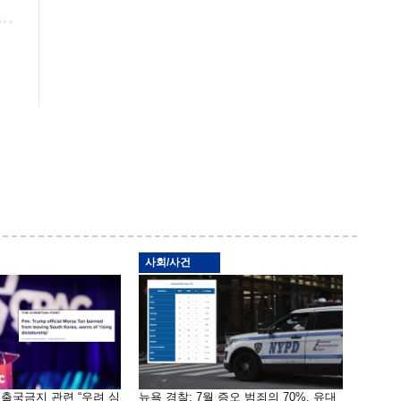
사회/사건
 출국금지 관련 “우려 심
뉴욕 경찰: 7월 증오 범죄의 70%, 유대