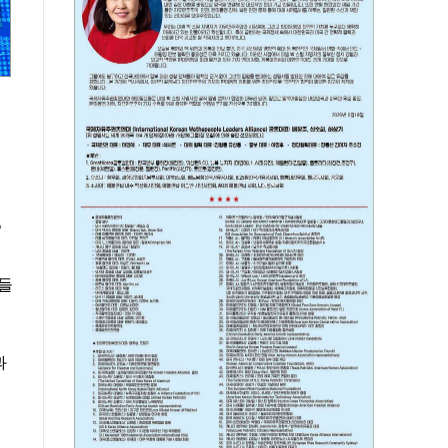
%
어들
과