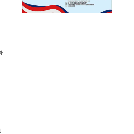
적
하
지
인