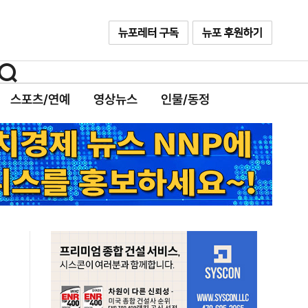
스포츠/연예
영상뉴스
인물/동정