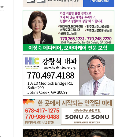
com
공