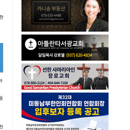
한
하
등
한