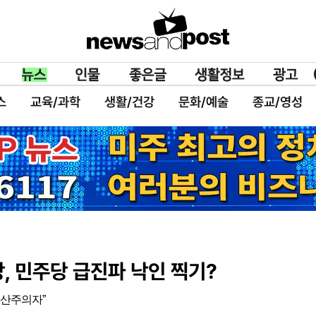
스
교육/과학
생활/건강
문화/예술
종교/영성
, 민주당 급진파 낙인 찍기?
공산주의자”