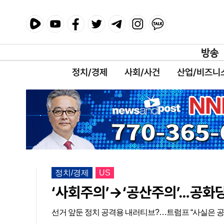
정치/경제
사회/사건
산업/비즈니
정치/경제
US
‘사회주의’→‘공산주의’…공화당
선거 앞둔 정치 공격용 내러티브?…트럼프 “사실은 