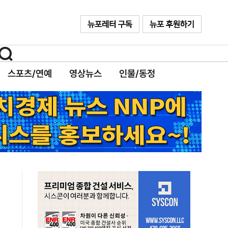
스포츠/연예
영상뉴스
인물/동정