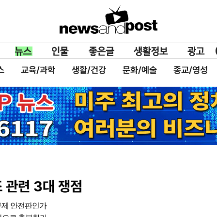
스
교육/과학
생활/건강
문화/예술
종교/영성
조 관련 3대 쟁점
구제 안전판인가