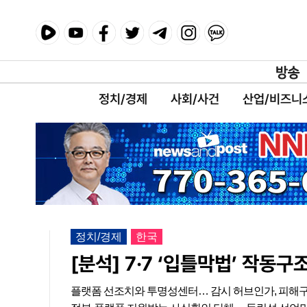
정치/경제
사회/사건
산업/비즈니
정치/경제
한국
[분석] 7·7 ‘입틀막법’ 작동구
플랫폼 선조치와 투명성센터… 감시 허브인가, 피해