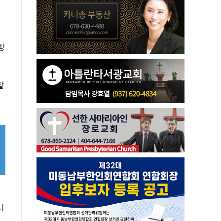
방
할
시