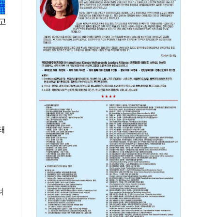
고
저
돼
려