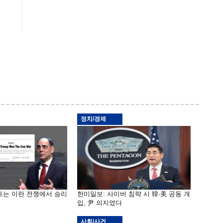
정치/경제
프는 이란 전쟁에서 승리
한미일보: 사이버 침략 시 韓·美 공동 개
입, 尹 의지였다
사회/사건