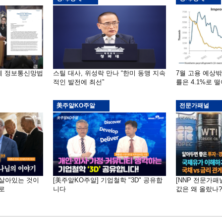
부에 정보통신망법
스틸 대사, 위성락 만나 “한미 동맹 지속
7월 고용 예상
적인 발전에 최선”
률은 4.1%로 
美주알KO주알
전문가패널
 "살아있는 것이
[美주알KO주알] 기업철학 "3D" 공유합
[NNP 전문가패
로
니다
값은 왜 올랐나?…