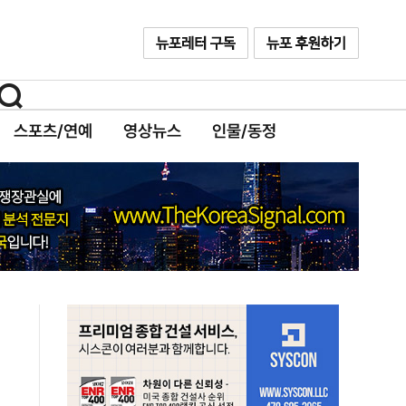
스포츠/연예
영상뉴스
인물/동정