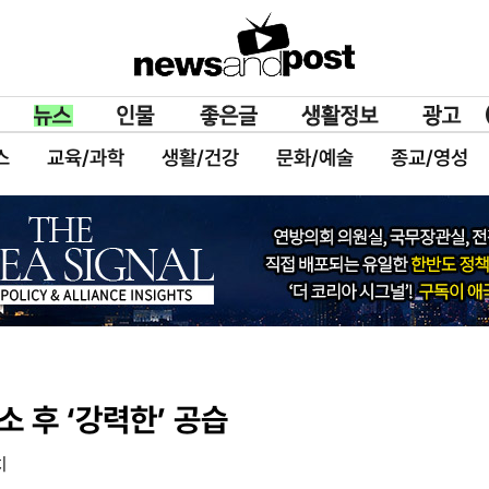
스
교육/과학
생활/건강
문화/예술
종교/영성
소 후 ‘강력한’ 공습
치