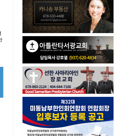
련
력
한