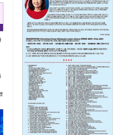
과
동
했