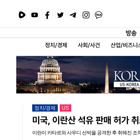
정치/경제
사회/사건
산업/비즈니
정치/경제
US
미국, 이란산 석유 판매 허가 취
이란이 카타르와 사우디 선박을 공격한 후 취해진 조