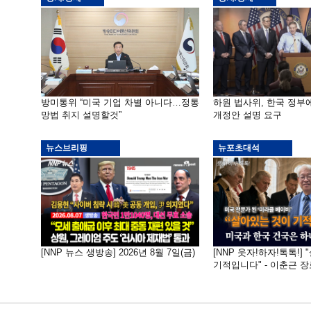
방미통위 “미국 기업 차별 아니다…정통
하원 법사위, 한국 정
망법 취지 설명할것”
개정안 설명 요구
뉴스브리핑
뉴포초대석
[NNP 뉴스 생방송] 2026년 8월 7일(금)
[NNP 웃자!하자!톡톡!]
기적입니다" - 이춘근 장