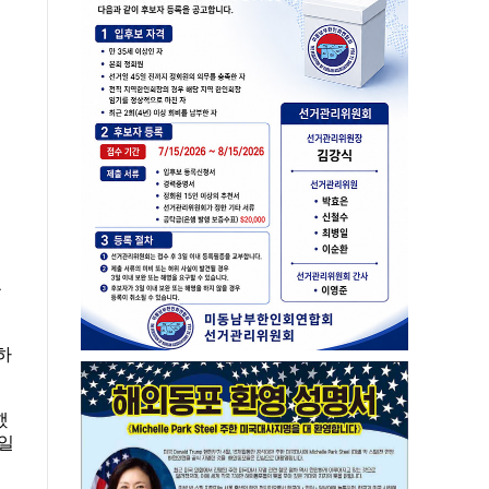
를
하
했
주일