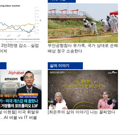
밖 2만3천명 감소…실업
무안공항참사 유가족, 국가 상대로 손해
떨어져
배상 청구 소송한다
삶의 이야기
널:이현철] 미국 휘발유
[최은주의 삶의 이야기] 나는 꼴찌였다
AI 버블 vs IT 버블