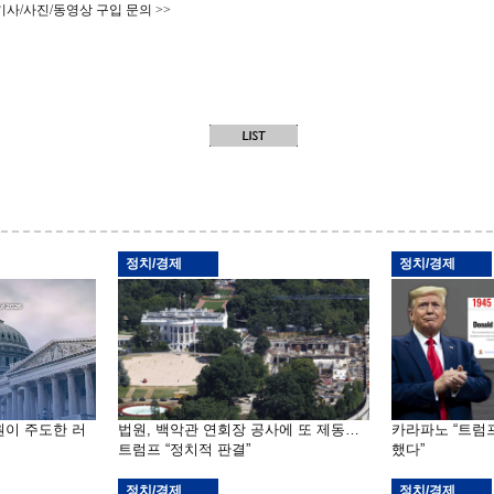
기사/사진/동영상 구입 문의 >>
정치/경제
정치/경제
원이 주도한 러
법원, 백악관 연회장 공사에 또 제동…
카라파노 “트럼
트럼프 “정치적 판결”
했다”
정치/경제
정치/경제