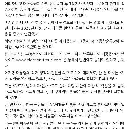
애리조나행 대한항공에 가짜 신분증과 투표용지가 있었다는 주장과 관련해 검
증가능한 증거가 있느냐는 질문에, 탄 전 대사는 "해당 내용은 캐시 파텔 FBI
국장이 발표한 공개 보고서에 따른 것"이라고 답했다.
미시간주 데이터가 한국 성남에서 원격으로 삭제됐다는 의혹에 대해서도 탄
전 대사는 2020년 대선 당시 마이클 린델이 콜로라도주에서 제기한 소송 내
용을 증거로 언급했다.
해당 소송에서 린델은 IP 데이터를 제시했는데, 그중에 성남 종합운동장에 위
치한 IP주소가 있었다는 것이다.
탄 전 대사는 부정선거와 관련된 근거 자료는 이미 법무부에도 제공됐으며, 웹
사이트
www.election-fraud.com
을 통해서 일반에도 공개돼 있다고 밝혔
다.
이재명 대통령의 과거 행적과 관련한 의혹 제기에 대해서도, 탄 전 대사는 "기
존 입장을 유지하고 있으며, 사실은 새로운 자료들도 확보했다"고 밝혔다.
그는 "자료가 방대하다"면서 "그로 인해 해당 사안에 대한 내 확신을 더 굳혔
다고 말하겠다"고 밝혔으나, 더 구체적인 언급은 해당 인터뷰 영상에 포함되
지 않았다.
탄 전 대사는 한국 국민들이 A-WEB을 비롯해 직접 자료를 찾아보면 어떤 일
이 실제로 일어났는지 알게 될 것이라며, 찾아보라고 권유했다. 그러면서 "한
국 애국자들이 찾아 놓은 사실들이 모두 사실"이라고 강조했다.
그는 올림픽공원에 연일 시민들이 모여 구호를 외치는 것과 관련해서 "선거에