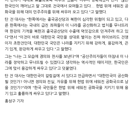
서 민의가 제대로 표출되도록 싸우고 있음이 너무나 명확해졌다"면서 "많은
한국인이 깨어났고 말 그대로 전국에서 모여들고 있다... 헌법 위에 세워진 공
화국을 위해 대의 민주주의를 위해 싸우러 오고 있다."고 말했다.
탄 전 대사는 "한쪽에서는 중국공산당과 북한이 심각한 위험이 되고 있고, 다
른 한쪽에서는 국내의 급진 좌파들이 이 나라를 공산화하고 법치를 무너뜨리
며 한강의 기적을 북한과 중국공산당의 수중에 먹잇감으로 던져주려 하고 있
다"면서 "이것이 바로 대한민국 국민을 상대로 벌이는 진짜 하이브리드 전쟁
이자 초한전인데, 대한민국 국민은 나라를 지키기 위해 강하게, 용감하게, 끈
기 있게, 완강하게 싸우고 있다."고 말했다.
그는 "나는 그 모습에 경의와 찬사를 보낸다"며 "공산주의자들이 마침내 이 나
라를 장악하고 무너뜨릴 수 있겠다고 생각하는 역사적인 때이지만, 한국인은
그에 맞서 용감하게 싸우고 있다"고 덧붙였다.
탄 전 대사는 대한민국이 갈림길에 서 있다고 언급하면서 "대한민국이 공산화
될 것인가? 아니면 정의와 진실, 자유를 위해 헌법 위에 세워진 공화국으로 남
을 것인가?"라며 "한국 국민들은 헌법 위헤 세워진 공화국을 지키기 위해 용
기 있고 훌륭하게 싸우고 있다"고 말했다.
홍성구 기자