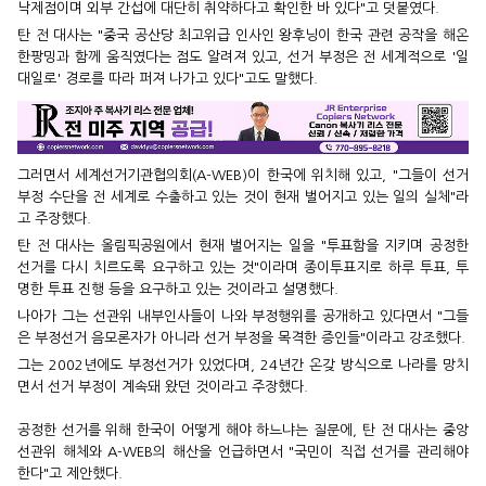
낙제점이며 외부 간섭에 대단히 취약하다고 확인한 바 있다"고 덧붙였다.
탄 전 대사는 "중국 공산당 최고위급 인사인 왕후닝이 한국 관련 공작을 해온
한팡밍과 함께 움직였다는 점도 알려져 있고, 선거 부정은 전 세계적으로 '일
대일로' 경로를 따라 퍼져 나가고 있다"고도 말했다.
그러면서 세계선거기관협의회(A-WEB)이 한국에 위치해 있고, "그들이 선거
부정 수단을 전 세계로 수출하고 있는 것이 현재 벌어지고 있는 일의 실체"라
고 주장했다.
탄 전 대사는 올림픽공원에서 현재 벌어지는 일을 "투표함을 지키며 공정한
선거를 다시 치르도록 요구하고 있는 것"이라며 종이투표지로 하루 투표, 투
명한 투표 진행 등을 요구하고 있는 것이라고 설명했다.
나아가 그는 선관위 내부인사들이 나와 부정행위를 공개하고 있다면서 "그들
은 부정선거 음모론자가 아니라 선거 부정을 목격한 증인들"이라고 강조했다.
그는 2002년에도 부정선거가 있었다며, 24년간 온갖 방식으로 나라를 망치
면서 선거 부정이 계속돼 왔던 것이라고 주장했다.
공정한 선거를 위해 한국이 어떻게 해야 하느냐는 질문에, 탄 전 대사는 중앙
선관위 해체와 A-WEB의 해산을 언급하면서 "국민이 직접 선거를 관리해야
한다"고 제안했다.