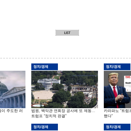
정치/경제
정치/경제
원이 주도한 러
법원, 백악관 연회장 공사에 또 제동…
카라파노 “트럼
트럼프 “정치적 판결”
했다”
정치/경제
정치/경제