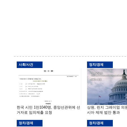
사회/사건
정치/경제
한국 시민 1만1040명, 중앙선관위에 선
상원, 린지 그레이엄 의
거자료 임의제출 요청
시아 제재 법안 통과
정치/경제
정치/경제