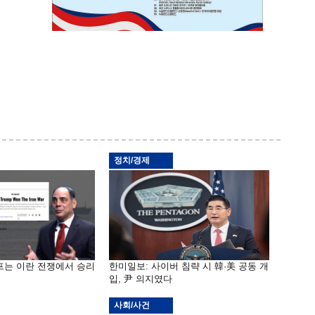
정치/경제
프는 이란 전쟁에서 승리
한미일보: 사이버 침략 시 韓·美 공동 개
입, 尹 의지였다
사회/사건