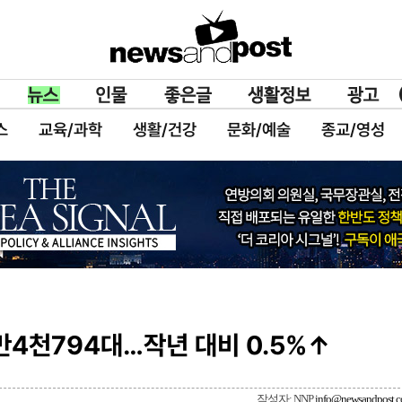
스
교육/과학
생활/건강
문화/예술
종교/영성
만4천794대…작년 대비 0.5%↑
작성자: NNP
info@newsandpost.