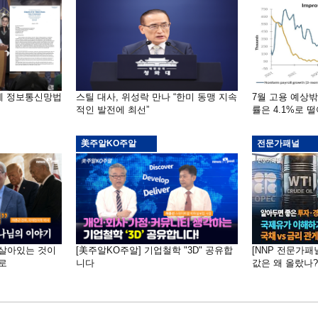
부에 정보통신망법
스틸 대사, 위성락 만나 “한미 동맹 지속
7월 고용 예상
적인 발전에 최선”
률은 4.1%로 
美주알KO주알
전문가패널
 "살아있는 것이
[美주알KO주알] 기업철학 "3D" 공유합
[NNP 전문가패
로
니다
값은 왜 올랐나?…