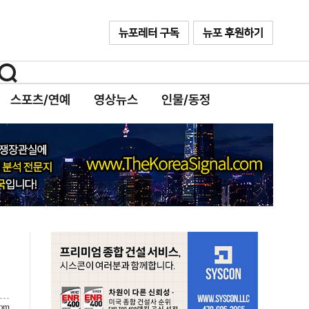
스포츠/연예
영상뉴스
인물/동정
com