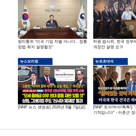
방미통위 “미국 기업 차별 아니다…정통
하원 법사위, 한국 정
망법 취지 설명할것”
개정안 설명 요구
뉴스브리핑
뉴포초대석
[NNP 뉴스 생방송] 2026년 8월 7일(금)
[NNP 웃자!하자!톡톡!]
기적입니다" - 이춘근 장