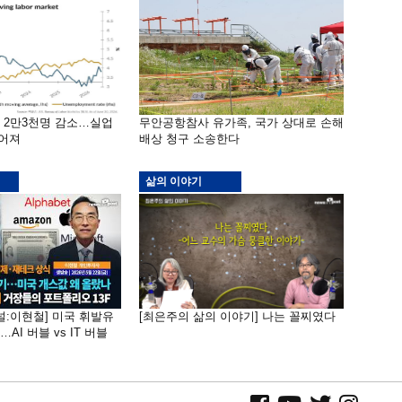
밖 2만3천명 감소…실업
무안공항참사 유가족, 국가 상대로 손해
떨어져
배상 청구 소송한다
삶의 이야기
널:이현철] 미국 휘발유
[최은주의 삶의 이야기] 나는 꼴찌였다
AI 버블 vs IT 버블