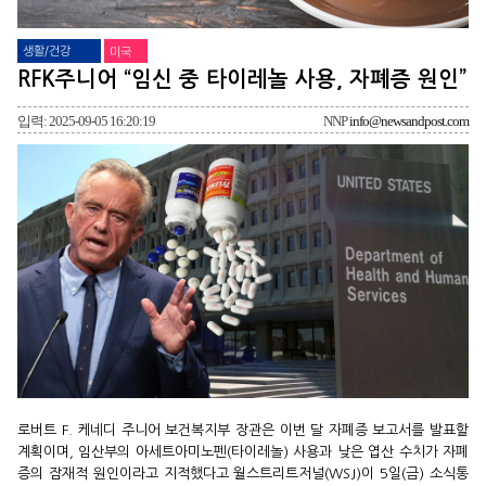
생활/건강
미국
RFK주니어 “임신 중 타이레놀 사용, 자폐증 원인”
입력: 2025-09-05 16:20:19
NNP
info@newsandpost.com
로버트 F. 케네디 주니어 보건복지부 장관은 이번 달 자폐증 보고서를 발표할
계획이며, 임산부의 아세트아미노펜(타이레놀) 사용과 낮은 엽산 수치가 자폐
증의 잠재적 원인이라고 지적했다고 월스트리트저널(WSJ)이 5일(금) 소식통