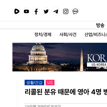
정치/경제
사회/사건
산업/비즈니
생활/건강
US
리콜된 분유 때문에 영아 4명 병
기사입력: 2026-07-07 18:10:55