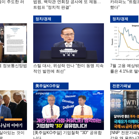
원이 주도한 러
법원, 백악관 연회장 공사에 또 제동…
카라파노 “트럼
트럼프 “정치적 판결”
했다”
정치/경제
정치/경제
부에 정보통신망법
스틸 대사, 위성락 만나 “한미 동맹 지속
7월 고용 예상
적인 발전에 최선”
률은 4.1%로 
美주알KO주알
전문가패널
 "살아있는 것이
[美주알KO주알] 기업철학 "3D" 공유합
[NNP 전문가패
로
니다
값은 왜 올랐나?…