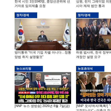
한국 시민 1만1040명, 중앙선관위에 선
상원, 린지 그레이엄 의
거자료 임의제출 요청
시아 제재 법안 통과
정치/경제
정치/경제
방미통위 “미국 기업 차별 아니다…정통
하원 법사위, 한국 정
망법 취지 설명할것”
개정안 설명 요구
뉴스브리핑
뉴포초대석
[NNP 뉴스 생방송] 2026년 8월 7일(금)
[NNP 웃자!하자!톡톡!]
기적입니다" - 이춘근 장