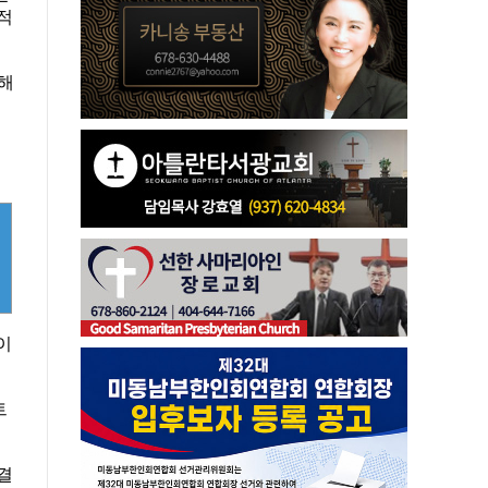
적
관해
이
트
결