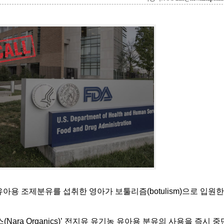
아용 조제분유를 섭취한 영아가 보툴리즘(botulism)으로 입원한
(Nara Organics)’ 전지유 유기농 유아용 분유의 사용을 즉시 중