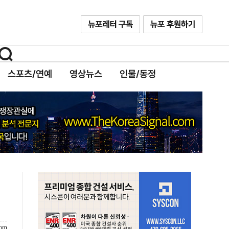
스포츠/연예
영상뉴스
인물/동정
com