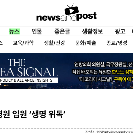
스
교육/과학
생활/건강
문화/예술
종교/영성
원 입원 ‘생명 위독’
작성자: NNP
info@newsandpost.