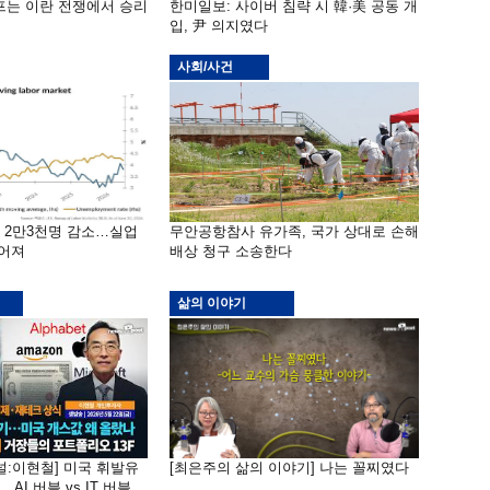
프는 이란 전쟁에서 승리
한미일보: 사이버 침략 시 韓·美 공동 개
입, 尹 의지였다
사회/사건
밖 2만3천명 감소…실업
무안공항참사 유가족, 국가 상대로 손해
떨어져
배상 청구 소송한다
삶의 이야기
널:이현철] 미국 휘발유
[최은주의 삶의 이야기] 나는 꼴찌였다
AI 버블 vs IT 버블