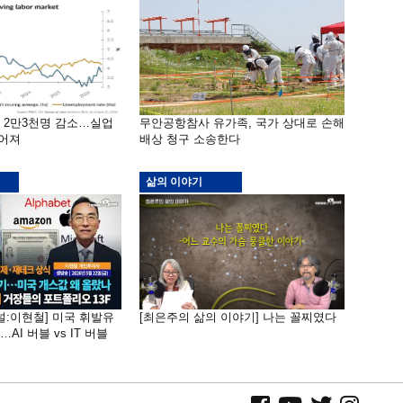
밖 2만3천명 감소…실업
무안공항참사 유가족, 국가 상대로 손해
떨어져
배상 청구 소송한다
삶의 이야기
널:이현철] 미국 휘발유
[최은주의 삶의 이야기] 나는 꼴찌였다
AI 버블 vs IT 버블