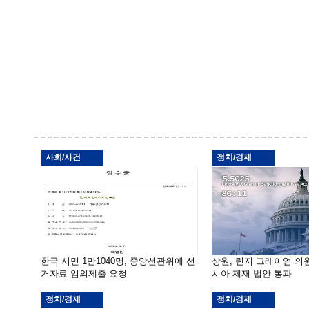
사회/사건
정치/경제
한국 시민 1만1040명, 중앙선관위에 선
상원, 린지 그레이엄 의
거자료 임의제출 요청
시아 제재 법안 통과
정치/경제
정치/경제