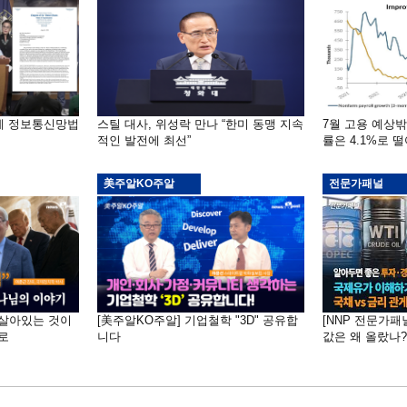
부에 정보통신망법
스틸 대사, 위성락 만나 “한미 동맹 지속
7월 고용 예상
적인 발전에 최선”
률은 4.1%로 
美주알KO주알
전문가패널
 "살아있는 것이
[美주알KO주알] 기업철학 "3D" 공유합
[NNP 전문가패
로
니다
값은 왜 올랐나?…