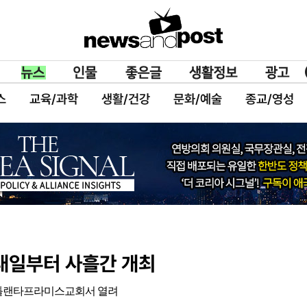
스
교육/과학
생활/건강
문화/예술
종교/영성
 내일부터 사흘간 개최
애틀랜타프라미스교회서 열려