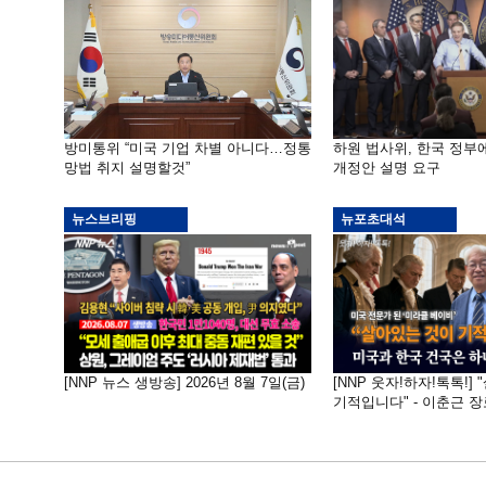
방미통위 “미국 기업 차별 아니다…정통
하원 법사위, 한국 정
망법 취지 설명할것”
개정안 설명 요구
뉴스브리핑
뉴포초대석
[NNP 뉴스 생방송] 2026년 8월 7일(금)
[NNP 웃자!하자!톡톡!]
기적입니다" - 이춘근 장