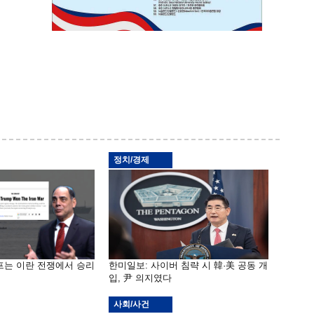
정치/경제
프는 이란 전쟁에서 승리
한미일보: 사이버 침략 시 韓·美 공동 개
입, 尹 의지였다
사회/사건