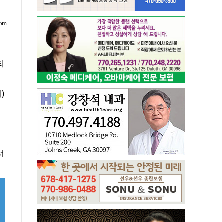
com
회
)
서