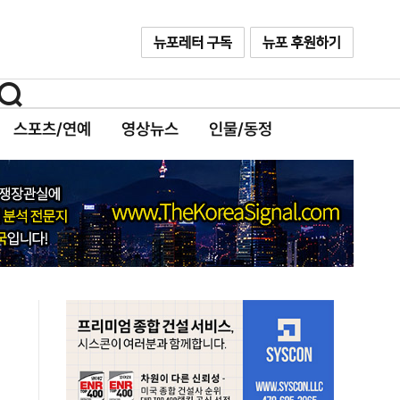
스포츠/연예
영상뉴스
인물/동정