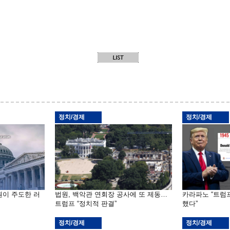
정치/경제
정치/경제
원이 주도한 러
법원, 백악관 연회장 공사에 또 제동…
카라파노 “트럼
트럼프 “정치적 판결”
했다”
정치/경제
정치/경제