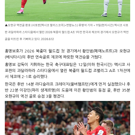
▲오현규 역전골 환호 (사포판[멕시코 할리스코주]=연합뉴스) 류영석 기자 = 11일(현지시간) 멕시코 사포
판 과달라하라 스타디움에서 열린 2026 북중미 월드컵 A조 1차전 한국과 체코의 경기에서 오현규가 역전
골을 터뜨린 후 기뻐하고 있다. 2026.6.12
홍명보호가 2026 북중미 월드컵 첫 경기에서 황인범(페예노르트)과 오현규
(베식타시)의 후반 연속골로 체코에 짜릿한 역전승을 거뒀다.
홍명보 감독이 지휘하는 한국 축구대표팀은 12일(이하 한국시간) 멕시코 사
포판의 과달라하라 스타디움에서 열린 북중미 월드컵 조별리그 A조 1차전에
서 체코에 2-1로 승리했다.
한국은 후반 14분 라디슬라프 크레이치(울버햄프턴)에게 먼저 실점했으나 후
반 22분 이강인(파리 생제르맹)의 도움에 이은 황인범의 동점 골, 후반 35분
오현규의 역전 골로 승점 3을 챙겼다.