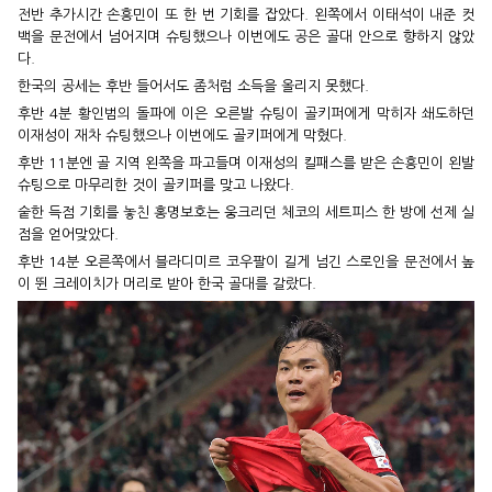
전반 추가시간 손흥민이 또 한 번 기회를 잡았다. 왼쪽에서 이태석이 내준 컷
백을 문전에서 넘어지며 슈팅했으나 이번에도 공은 골대 안으로 향하지 않았
다.
한국의 공세는 후반 들어서도 좀처럼 소득을 올리지 못했다.
후반 4분 황인범의 돌파에 이은 오른발 슈팅이 골키퍼에게 막히자 쇄도하던
이재성이 재차 슈팅했으나 이번에도 골키퍼에게 막혔다.
후반 11분엔 골 지역 왼쪽을 파고들며 이재성의 킬패스를 받은 손흥민이 왼발
슈팅으로 마무리한 것이 골키퍼를 맞고 나왔다.
숱한 득점 기회를 놓친 홍명보호는 웅크리던 체코의 세트피스 한 방에 선제 실
점을 얻어맞았다.
후반 14분 오른쪽에서 블라디미르 코우팔이 길게 넘긴 스로인을 문전에서 높
이 뛴 크레이치가 머리로 받아 한국 골대를 갈랐다.