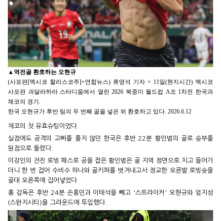
▲
역전골 환호하는 오현규
(사포판[멕시코 할리스코주]=연합뉴스) 류영석 기자 = 11일(현지시간) 멕시코
사포판 과달라하라 스타디움에서 열린 2026 북중미 월드컵 A조 1차전 한국과
체코의 경기.
한국 오현규가 후반 팀의 두 번째 골을 넣은 뒤 환호하고 있다. 2026.6.12
체코의 첫 유효슈팅이었다.
실점에도 공격의 고삐를 풀지 않던 한국은 후반 22분 황인범의 골로 승부를
원점으로 돌렸다.
이강인의 전진 로빙 패스로 공을 잡은 황인범은 골 지역 정면으로 치고 들어가
더니 한 번 접어 수비수 하나와 골키퍼를 벗겨내고서 정교한 오른발 로빙슛을
골대 오른쪽에 집어넣었다.
홍 감독은 후반 24분 손흥민과 이태석을 빼고 '스트라이커' 오현규와 엄지성
(스완지시티)을 그라운드에 투입했다.