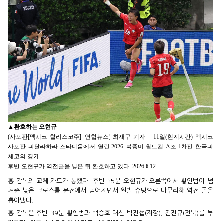
▲
환호하는 오현규
(사포판[멕시코 할리스코주]=연합뉴스) 최재구 기자 = 11일(현지시간) 멕시코
사포판 과달라하라 스타디움에서 열린 2026 북중미 월드컵 A조 1차전 한국과
체코의 경기.
후반 오현규가 역전골을 넣은 뒤 환호하고 있다. 2026.6.12
홍 감독의 교체 카드가 통했다. 후반 35분 오현규가 오른쪽에서 황인범이 넘
겨준 낮은 크로스를 문전에서 넘어지면서 왼발 슈팅으로 마무리해 역전 골을
뽑아냈다.
홍 감독은 후반 39분 황인범과 백승호 대신 박진섭(저장), 김진규(전북)를 투