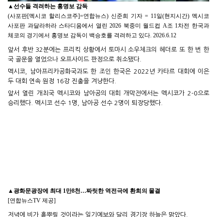
▲
선수들 격려하는 홍명보 감독
(사포판[멕시코 할리스코주]=연합뉴스) 신준희 기자 = 11일(현지시간) 멕시코
사포판 과달라하라 스타디움에서 열린 2026 북중미 월드컵 A조 1차전 한국과
체코의 경기에서 홍명보 감독이 백승호를 격려하고 있다. 2026.6.12
앞서 후반 32분에는 프리킥 상황에서 토마시 소우체크의 헤더로 또 한 번 한
국 골문을 열었으나 오프사이드 판정으로 취소됐다.
멕시코, 남아프리카공화국과도 한 조인 한국은 2022년 카타르 대회에 이은
두 대회 연속 원정 16강 진출을 겨냥한다.
앞서 열린 개최국 멕시코와 남아공의 대회 개막전에서는 멕시코가 2-0으로
승리했다. 멕시코 선수 1명, 남아공 선수 2명이 퇴장당했다.
▲
광화문광장에 최대 1만8천…짜릿한 역전극에 환희의 물결
[연합뉴스TV 제공]
저녁에 비가 흩뿌릴 것이라는 일기예보와 달리 경기장 하늘은 맑았다.