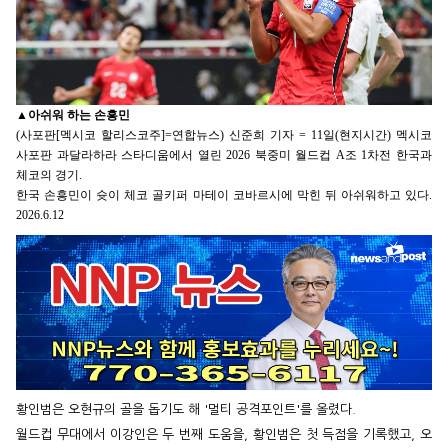
▲
아쉬워 하는 손흥민
(사포판[멕시코 할리스코주]=연합뉴스) 신준희 기자 = 11일(현지시간) 멕시코
사포판 과달라하라 스타디움에서 열린 2026 북중미 월드컵 A조 1차전 한국과
체코의 경기.
한국 손흥민이 슛이 체코 골키퍼 마테이 코바르시에 막힌 뒤 아쉬워하고 있다.
2026.6.12
황인범은 오현규의 골을 돕기도 해 '멀티 공격포인트'를 올렸다.
월드컵 무대에서 이강인은 두 번째 도움을, 황인범은 첫 득점을 기록했고, 오