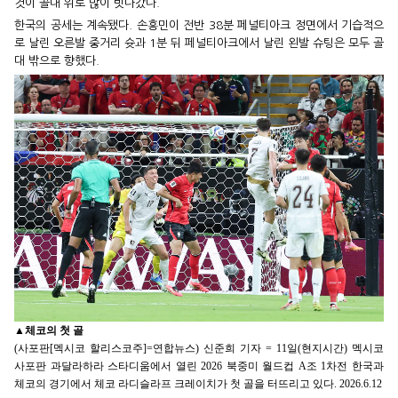
것이 골대 위로 많이 빗나갔다.
한국의 공세는 계속됐다. 손흥민이 전반 38분 페널티아크 정면에서 기습적으
로 날린 오른발 중거리 슛과 1분 뒤 페널티아크에서 날린 왼발 슈팅은 모두 골
대 밖으로 향했다.
▲
체코의 첫 골
(사포판[멕시코 할리스코주]=연합뉴스) 신준희 기자 = 11일(현지시간) 멕시코
사포판 과달라하라 스타디움에서 열린 2026 북중미 월드컵 A조 1차전 한국과
체코의 경기에서 체코 라디슬라프 크레이치가 첫 골을 터뜨리고 있다. 2026.6.12