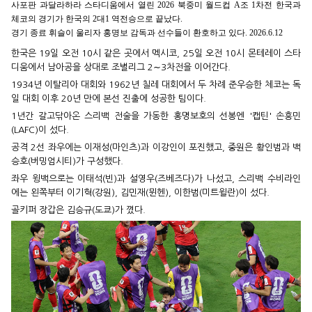
사포판 과달라하라 스타디움에서 열린 2026 북중미 월드컵 A조 1차전 한국과
체코의 경기가 한국의 2대1 역전승으로 끝났다.
경기 종료 휘슬이 울리자 홍명보 감독과 선수들이 환호하고 있다. 2026.6.12
한국은 19일 오전 10시 같은 곳에서 멕시코, 25일 오전 10시 몬테레이 스타
디움에서 남아공을 상대로 조별리그 2∼3차전을 이어간다.
1934년 이탈리아 대회와 1962년 칠레 대회에서 두 차례 준우승한 체코는 독
일 대회 이후 20년 만에 본선 진출에 성공한 팀이다.
1년간 갈고닦아온 스리백 전술을 가동한 홍명보호의 선봉엔 '캡틴' 손흥민
(LAFC)이 섰다.
공격 2선 좌우에는 이재성(마인츠)과 이강인이 포진했고, 중원은 황인범과 백
승호(버밍엄시티)가 구성했다.
좌우 윙백으로는 이태석(빈)과 설영우(즈베즈다)가 나섰고, 스리백 수비라인
에는 왼쪽부터 이기혁(강원), 김민재(뮌헨), 이한범(미트윌란)이 섰다.
골키퍼 장갑은 김승규(도쿄)가 꼈다.