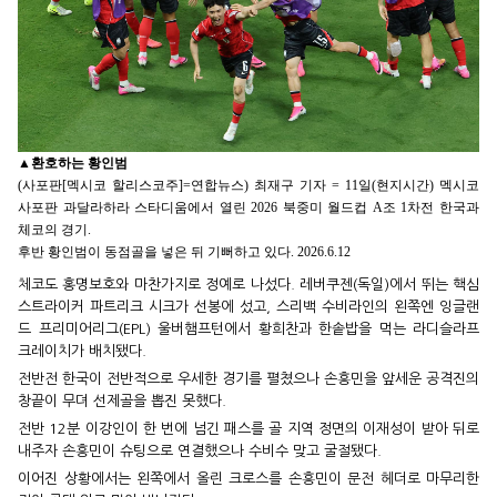
▲
환호하는 황인범
(사포판[멕시코 할리스코주]=연합뉴스) 최재구 기자 = 11일(현지시간) 멕시코
사포판 과달라하라 스타디움에서 열린 2026 북중미 월드컵 A조 1차전 한국과
체코의 경기.
후반 황인범이 동점골을 넣은 뒤 기뻐하고 있다. 2026.6.12
체코도 홍명보호와 마찬가지로 정예로 나섰다. 레버쿠젠(독일)에서 뛰는 핵심
스트라이커 파트리크 시크가 선봉에 섰고, 스리백 수비라인의 왼쪽엔 잉글랜
드 프리미어리그(EPL) 울버햄프턴에서 황희찬과 한솥밥을 먹는 라디슬라프
크레이치가 배치됐다.
전반전 한국이 전반적으로 우세한 경기를 펼쳤으나 손흥민을 앞세운 공격진의
창끝이 무뎌 선제골을 뽑진 못했다.
전반 12분 이강인이 한 번에 넘긴 패스를 골 지역 정면의 이재성이 받아 뒤로
내주자 손흥민이 슈팅으로 연결했으나 수비수 맞고 굴절됐다.
이어진 상황에서는 왼쪽에서 올린 크로스를 손흥민이 문전 헤더로 마무리한