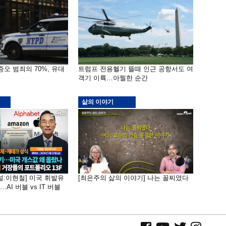
증오 범죄의 70%, 유대
트럼프 전용헬기 뜰때 인근 공항서도 여
객기 이륙…아찔한 순간
삶의 이야기
널:이현철] 미국 휘발유
[최은주의 삶의 이야기] 나는 꼴찌였다
AI 버블 vs IT 버블