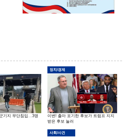
정치/경제
공군기지 무단침입…3명
이변! 출마 포기한 후보가 트럼프 지지
받은 후보 눌러
사회/사건