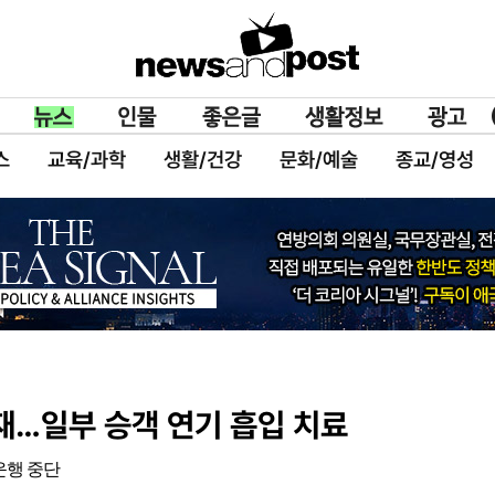
스
교육/과학
생활/건강
문화/예술
종교/영성
재…일부 승객 연기 흡입 치료
운행 중단