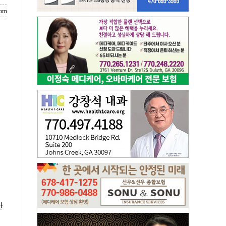
com
단