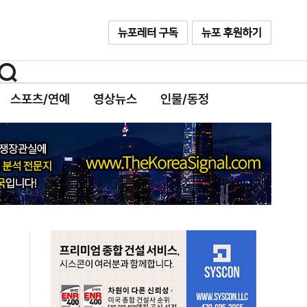
스포츠/연예
영상뉴스
인물/동정