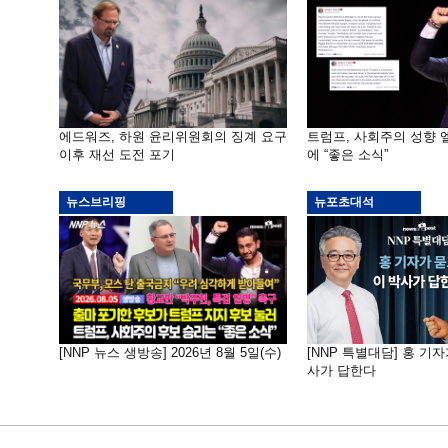
에드워즈, 하원 윤리위원회의 징계 요구
트럼프, 사회주의 성향 
이후 재선 도전 포기
에 “좋은 소식”
뉴스브리핑
뉴포초대석
[NNP 뉴스 생방송] 2026년 8월 5일(수)
[NNP 특별대담] 홍 기자
사가 답한다