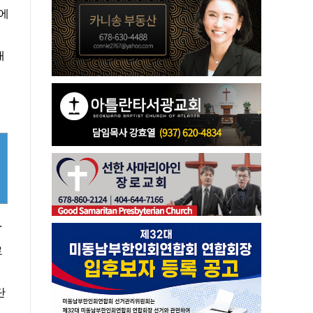
역에
대
.
로
단