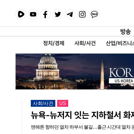
정치/경제
사회/사건
산업/비즈니
사회/사건
US
뉴욕-뉴저지 잇는 지하철서 화
맨해튼 향하던 열차 하부서 불길…출근 시간대 열차 