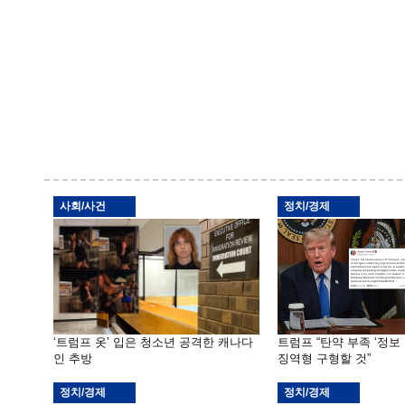
사회/사건
정치/경제
‘트럼프 옷’ 입은 청소년 공격한 캐나다
트럼프 “탄약 부족 ‘정보 
인 추방
징역형 구형할 것”
정치/경제
정치/경제