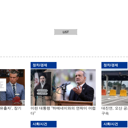
정치/경제
정치/경제
유출자’, 장기
이란 대통령 “하메네이와의 연락이 어렵
대진연, 오산 
다”
구속
사회/사건
사회/사건