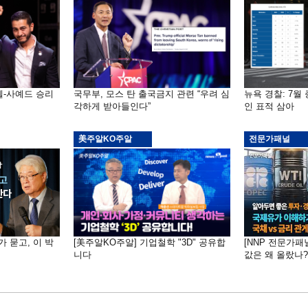
엘-사예드 승리
국무부, 모스 탄 출국금지 관련 “우려 심
뉴욕 경찰: 7월 
각하게 받아들인다”
인 표적 삼아
美주알KO주알
전문가패널
가 묻고, 이 박
[美주알KO주알] 기업철학 "3D" 공유합
[NNP 전문가패
니다
값은 왜 올랐나?…