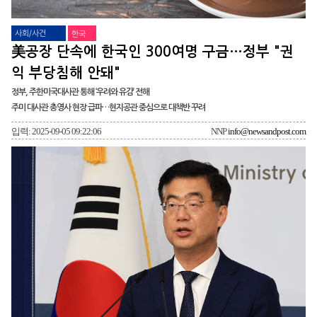
사회/사건
한국
美공장 단속에 한국인 300여명 구금…정부 "권
익 부당침해 안돼"
정부, 주한미국대사관 통해 ‘우려와 유감’ 전해
주미 대사관 총영사 현장 급파…현지공관 중심으로 대책반 꾸려
입력: 2025-09-05 09:22:06
NNP
info@newsandpost.com