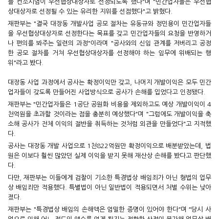
뜰 컨소시엄이 우선협상대상자로 선정되도록 했다"며 "민간업자들은 우선협
상대상자로 선정될 수 있는 유리한 지위를 선점했다"고 밝혔다.
재판부는 "결국 대장동 개발사업 공모 절차는 유동규와 정민용이 민간업자들
을 우선협상대상자로 선정한다는 목표를 갖고 민간업자들의 요청을 반영하거
나 편의를 봐주는 일련의 과정"이라며 "공사와의 신임 관계를 저버리고 공정
한 공모 절차를 거쳐 우선협상대상자를 선정해야 하는 임무에 위배되는 행
위"라고 봤다.
대장동 사업 과정에서 공사는 확정이익만 갖고, 나머지 개발이익은 모두 민간
업자들이 갖도록 만들어진 사업방식으로 공사가 손해를 입었다고 인정됐다.
재판부는 "민간업자들은 1공단 공원화 비용을 제외하고도 예상 개발이익이 4
천억원을 초과할 것이라는 점을 충분히 예상했다"며 "그럼에도 개발이익을 축
소해 공사가 전체 이익의 절반을 취득하는 것처럼 외관을 만들었다"고 지적했
다.
공사는 대장동 개발 사업으로 1천822억원만 확정이익으로 배분받았는데, 법
원은 이보다 훨씬 많았던 실제 이익을 받지 못해 재산상 손해를 봤다고 판단했
다.
다만, 재판부는 이들에게 검찰이 기소한 특경법상 배임죄가 아닌 형법의 업무
상 배임죄만 적용했다. 특별법이 아닌 일반법이 적용되면서 처벌 수위는 낮아
졌다.
재판부는 "특경법상 배임의 손해액은 엄밀한 증명이 있어야 한다"며 "당시 사