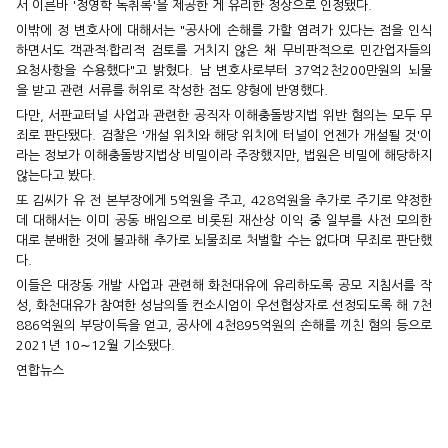
서 이른바 '정영학 녹취록'을 제공한 게 유리한 정상으로 인정됐다.
이밖에 정 변호사에 대해서는 "공사에 손해를 가할 염려가 있다는 점을 인식
하면서도 객관적·합리적 검토를 거치지 않은 채 무비판적으로 민간업자들의
요청사항을 수용했다"고 밝혔다. 남 변호사로부터 37억2천200만원의 뇌물
을 받고 관련 서류를 허위로 작성한 점도 양형에 반영했다.
다만, 서판교터널 사업과 관련한 공직자 이해충돌방지법 위반 혐의는 모두 무
죄로 판단됐다. 검찰은 '개설 위치와 해당 위치에 터널이 언젠가 개설될 것'이
라는 정보가 이해충돌방지법상 비밀이라 주장했지만, 법원은 비밀에 해당하지
않는다고 봤다.
또 김씨가 유 전 본부장에게 5억원을 주고, 428억원을 추가로 주기로 약정한
데 대해서는 이미 공동 배임으로 비롯된 재산상 이익 중 일부를 사전 모의한
대로 분배한 것에 불과해 추가로 뇌물죄로 처벌할 수는 없다며 무죄로 판단했
다.
이들은 대장동 개발 사업과 관련해 화천대유에 유리하도록 공모 지침서를 작
성, 화천대유가 참여한 성남의뜰 컨소시엄이 우선협상자로 선정되도록 해 7천
886억원의 부당이득을 얻고, 공사에 4천895억원의 손해를 끼친 혐의 등으로
2021년 10∼12월 기소됐다.
연합뉴스