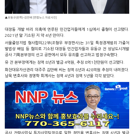
▲유동규(왼쪽)-김만배 [연합뉴스 자료사진]
대장동 개발 비리 의혹에 연루된 민간업자들에게 1심에서 중형이 선고됐다.
2021년 말 기소된 지 약 4년 만이다.
서울중앙지법 형사합의22부(조형우 부장판사)는 31일 특정경제범죄 가중처
벌법상 배임 등 혐의로 기소된 대장동 민간업자들과 유동규 전 성남도시개발
공사 기획본부장의 선고 공판에서 모두 유죄를 선고하고 법정구속했다.
유 전 본부장에게는 징역 8년과 벌금 4억원, 추징 8억1천만원이 선고됐다.
화천대유자산관리 대주주 김만배 씨는 징역 8년과 428억원 추징이 내려졌다.
남욱 변호사와 정영학 회계사는 징역 4년과 징역 5년을 각각 받았다.
공사 전략사업실 투자사업팀장으로 일한 정민용 변호사는 징역 6년과 벌금