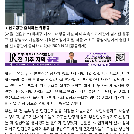
▲
선고공판 출석하는 유동규
(서울=연합뉴스) 최재구 기자 = 대장동 개발 비리 의혹으로 재판에 넘겨진 유동
규 전 성남도시개발공사 기획본부장이 31일 서울 서초구 중앙지법에서 열린 1
심 선고공판에 출석하고 있다. 2025.10.31 [공동취재]
법원은 유동규 전 본부장은 공사에 있으면서 개발사업 실질 책임자로서, 민간
업자들과 결탁해 위법을 저질렀다고 평가했다. 민간업자에 대해선 일당의 대
표 격인 남욱 변호사, 이익구조를 설계한 정영학 회계사, 두 사람이 설계해 추
진한 대장동 개발 사업의 로비 역할로 영입된 기자 출신 김만배씨, 남 변호사
추천으로 공사에 들어가 내부자가 돼 일당과 공모한 정민용 변호사 각자에 대
해 개별 가담 정도와 역할에 따라 형량을 정했다.
우선 유 전 본부장은 민간업자들을 대장동 개발사업의 사업시행자로 사실상
내정하고, 공모지침서에 이들의 요구를 반영해 실제 우선협상대상자로 선정되
는 데 영향력을 행사했다는 혐의가 인정됐다. 법원은 "사업계획서 심사 절차
에서도 민간업자들에게 유리한 방향으로 채점해 민간업자들이 구성한 성남의