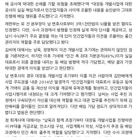
해 공사에 막대한 손해를 가할 위험을 초래했다"며 "대장동 개발사업에 대한
공사의 실질 책임자로서 민간업자들과 사이에 조율한 내용을 승인받아 그대로
진행해 배임 행위를 주도했다"고 지적했다.
재판부는 유 전 본부장이 남 변호사로부터 3억1천만원의 뇌물을 받은 혐의도
인정했다. 다만, 수사 과정에서 범행을 인정해 실체 파악 단서를 제공하고, 성
남시 수뇌부가 주요 결정을 하는 데 있어 민간업자들과 의견을 조율하는 중간
관리자의 역할을 주로 담당했다고 봤다.
김씨에 대해서는 남욱, 정영학이 이끈 개발사업 초기에는 관여하지 않았던 점
을 거론하면서, 하지만 이후 가세해 "민간 측 최대 지분권자(49%)이자 실질
대표로서 최종 결정을 내리는 등 배임 범행에 적극 가담했고, 배당 결과 가장
막대한 경제적 이익을 얻었다"고 판단했다.
남 변호사의 경우 대장동 개발사업 초기부터 이를 이끈 사람이며 김만배에게
사업 주도권을 내준 2014년 말경까지 "민간업자들의 대표로서 유동규 등에
게 거액의 금품 등 재산상 이익을 제공해 유착관계를 형성하고, 민간업자들이
사업시행자로 내정되는 데 크게 기여했다"고 평가했다. 남씨는 사업 추진 과
정에서 구속되면서 자신을 대신해 역할을 하고 대관 업무를 추진하기 위해 김
만배씨를 끌어들인 것으로 알려져있다. 다만 배임 가담 정도가 상대적으로 가
볍다고 법원은 판단했다.
정 회계사에 대해서는 "남욱과 함께 초창기부터 대장동 개발사업을 진행하면
서 PF대출 자금조달, 컨소시엄 구성, 사업계획서 작성, 사업수지 추정 등 배임
과정에서 민간 측의 중추적 역할을 담당했다"고 지적했다. 다만 수사 과정에