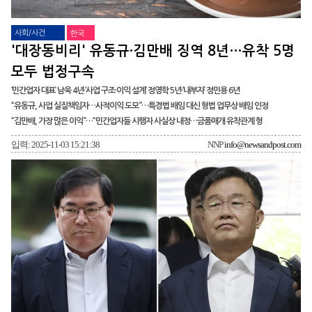
사회/사건
한국
'대장동비리' 유동규·김만배 징역 8년…유착 5명
모두 법정구속
‘민간업자 대표’ 남욱 4년·‘사업 구조·이익 설계’ 정영학 5년·‘내부자’ 정민용 6년
“유동규, 사업 실질책임자…사적이익 도모”…특경법 배임 대신 형법 업무상 배임 인정
“김만배, 가장 많은 이익”…“민간업자들 시행자 사실상 내정…금품매개 유착관계 형
입력: 2025-11-03 15:21:38
NNP
info@newsandpost.com