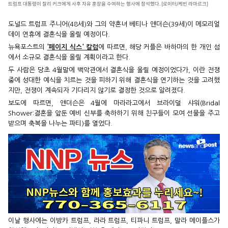
트럼프 대통령이 찰리 커크에게 사후 자유 훈장을 수여하는 행사에 참석했다. [로이터/케빈 라마르크]
도널드 트럼프 주니어(48세)와 그의 약혼녀 베티나 앤더슨(39세)이 메모리얼
데이 연휴에 결혼식을 올릴 예정이다.
뉴욕포스트의
'페이지 식스' 칼럼
에 따르면, 해당 커플은 바하마의 한 개인 섬
에서 소규모 결혼식을 올릴 계획이라고 한다.
두 사람은 당초 4월말에 백악관에서 결혼식을 올릴 예정이었다가, 이란 전쟁
중에 성대한 예식을 치르는 것을 피하기 위해 결혼식을 연기하는 것을 고려했
지만, 전쟁이 계속되자 기다리지 않기로 결정한 것으로 알려졌다.
보도에 따르면, 앤더슨은 4월에 마라라고에서 브라이덜 샤워(Bridal
Shower:결혼을 앞둔 예비 신부를 축하하기 위해 친구들이 모여 선물을 주고
받으며 축복을 나누는 파티)를 열었다.
이날 행사에는 이방카 트럼프, 라라 트럼프, 티파니 트럼프, 말라 메이플스가