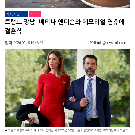
사회/사건
미국
트럼프 장남, 베티나 앤더슨와 메모리얼 연휴에
결혼식
입력: 2026-05-19 16:43:26
NNP
info@newsandpost.com
▲도널드 트럼프 주니어와 베티나 앤더슨 이 2025년 10월 14일 워싱턴DC 백악관 로즈 가든에서 도널드