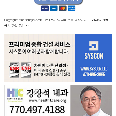
Copyright © newsandpost.com, 무단전제 및 재배포를 금합니다. |
기사/사진/동
영상 구입 문의 >>