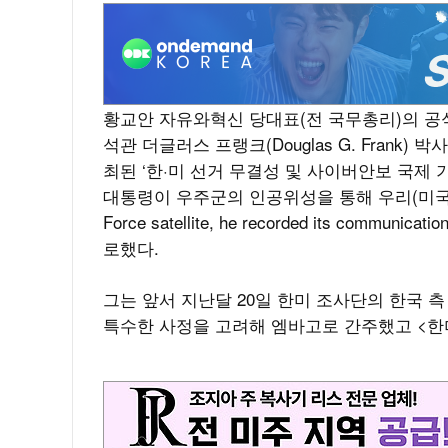
황교안 자유와혁신 당대표(전 국무총리)의 공
석관 더글러스 프랭크(Douglas G. Frank
최된 ‘한·미 선거 무결성 및 사이버안보 국제 기자회
대통령이 우주군의 인공위성을 통해 우리(미국) 
Force satellite, he recorded its communicatio
로했다.
그는 앞서 지난달 20일 한미 조사단의 한국 
특수한 사정을 고려해 엠바고로 간주했고 <한