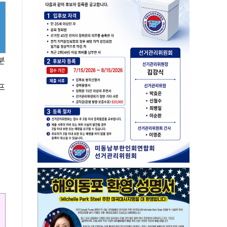
분
개
프