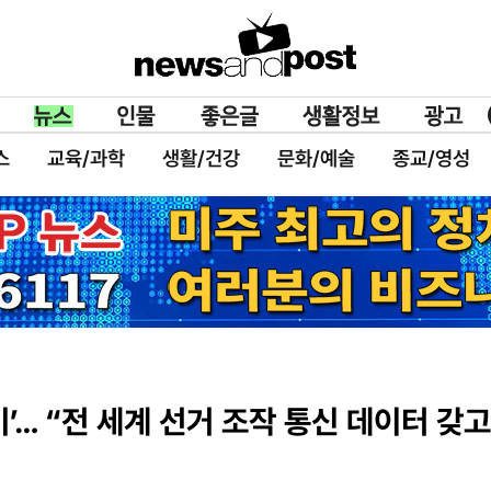
스
교육/과학
생활/건강
문화/예술
종교/영성
’… “전 세계 선거 조작 통신 데이터 갖고