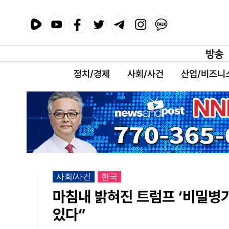
정치/경제
사회/사건
산업/비즈니
사회/사건
한국
마침내 밝혀진 트럼프 ‘비밀병기
있다”