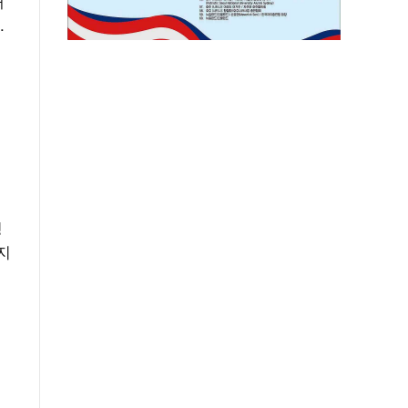
내
.
청
지