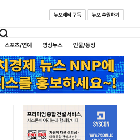
스포츠/연예
영상뉴스
인물/동정