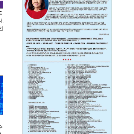
도
.
언
가
거
수