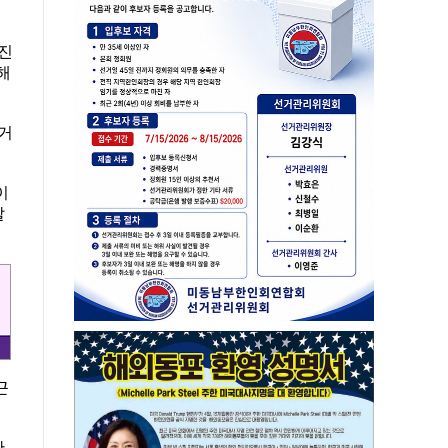
 진
해
 거
이
찰
근
탄