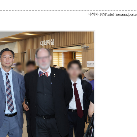
작성자: NNP
info@newsandpost.