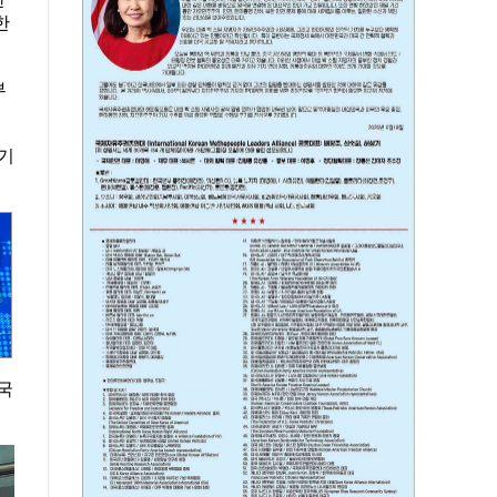
한
부
 기
국