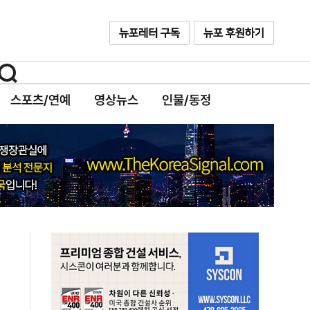
스포츠/연예
영상뉴스
인물/동정