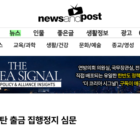
스
교육/과학
생활/건강
문화/예술
종교/영성
스탄 출금 집행정지 심문