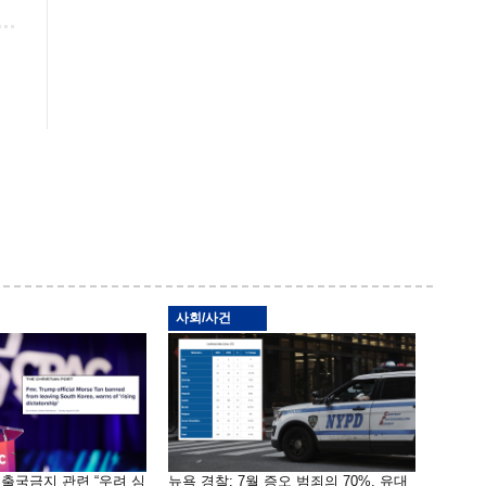
사회/사건
 출국금지 관련 “우려 심
뉴욕 경찰: 7월 증오 범죄의 70%, 유대