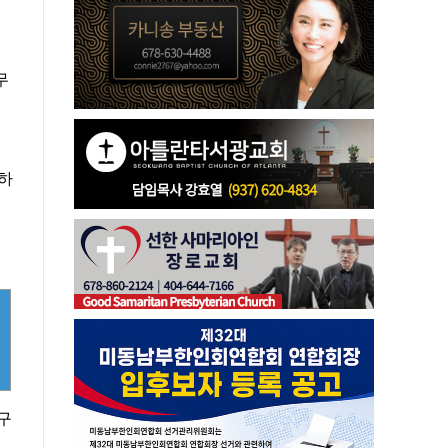
무
하
구
고