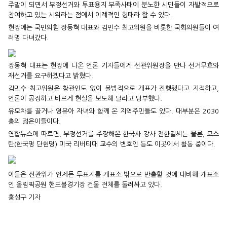
주말이 되면서 부정선거와 투표용지 부족사태에 분노한 시민들이 자발적으로
참여하고 있는 시위라는 점에서 이례적인 형태라 할 수 있다.
현장에는 국민의힘 장동혁 대표와 김민수 최고위원을 비롯한 국회의원들이 여
러명 다녀갔다.
장동혁 대표는 현장에 나온 언론 기자들에게 선관위원장을 만나 선거무효와
재선거를 요구하겠다고 밝혔다.
김민수 최고위원은 참관인도 없이 불법적으로 개표가 진행됐다고 지적하고,
언론이 공정하고 바르게 현실을 보도해 달라고 당부했다.
유모차를 끌거나 영유아 자녀와 함께 온 지역주민들도 있다. 대부분은 2030
층의 젊은이들이다.
연합뉴스에 따르면, 부정선거를 주장해온 한국사 강사 전한길씨는 물론, 모스
탄(한국명 단현명) 미국 리버티대 교수의 변호인 등도 이곳에서 활동 중이다.
이들은 선관위가 언제든 투표지를 개표소 밖으로 반출할 것에 대비해 개표소
인 올림픽공원 핸드볼경기장 건물 전체를 둘러싸고 있다.
홍성구 기자