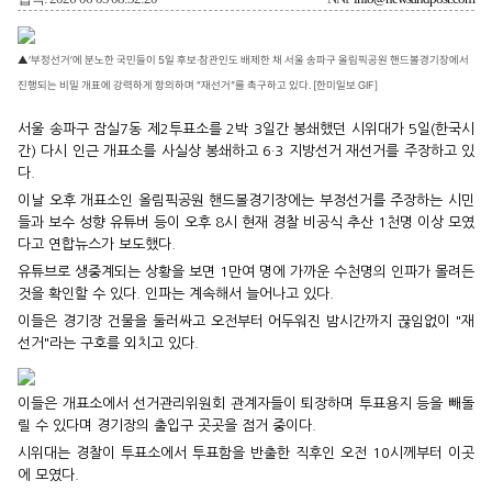
▲‘부정선거’에 분노한 국민들이 5일 후보·참관인도 배제한 채 서울 송파구 올림픽공원 핸드볼경기장에서
진행되는 비밀 개표에 강력하게 항의하며 “재선거”를 촉구하고 있다. [한미일보 GIF]
서울 송파구 잠실7동 제2투표소를 2박 3일간 봉쇄했던 시위대가 5일(한국시
간) 다시 인근 개표소를 사실상 봉쇄하고 6·3 지방선거 재선거를 주장하고 있
다.
이날 오후 개표소인 올림픽공원 핸드볼경기장에는 부정선거를 주장하는 시민
들과 보수 성향 유튜버 등이 오후 8시 현재 경찰 비공식 추산 1천명 이상 모였
다고 연합뉴스가 보도했다.
유튜브로 생중계되는 상황을 보면 1만여 명에 가까운 수천명의 인파가 몰려든
것을 확인할 수 있다. 인파는 계속해서 늘어나고 있다.
이들은 경기장 건물을 둘러싸고 오전부터 어두워진 밤시간까지 끊임없이 "재
선거"라는 구호를 외치고 있다.
이들은 개표소에서 선거관리위원회 관계자들이 퇴장하며 투표용지 등을 빼돌
릴 수 있다며 경기장의 출입구 곳곳을 점거 중이다.
시위대는 경찰이 투표소에서 투표함을 반출한 직후인 오전 10시께부터 이곳
에 모였다.