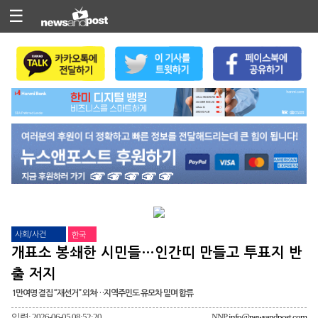
☰
사회/사건
한국
개표소 봉쇄한 시민들…인간띠 만들고 투표지 반
출 저지
1만여명 결집 “재선거” 외쳐…지역주민도 유모차 밀며 합류
입력: 2026-06-05 08:52:20
NNP
info@newsandpost.com