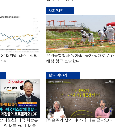
사회/사건
밖 2만3천명 감소…실업
무안공항참사 유가족, 국가 상대로 손해
떨어져
배상 청구 소송한다
삶의 이야기
널:이현철] 미국 휘발유
[최은주의 삶의 이야기] 나는 꼴찌였다
AI 버블 vs IT 버블