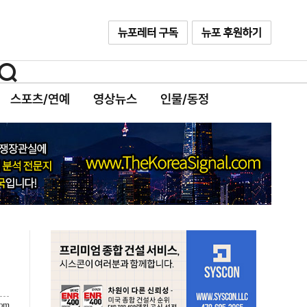
스포츠/연예
영상뉴스
인물/동정
com