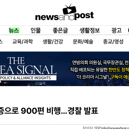
스
교육/과학
생활/건강
문화/예술
종교/영성
증으로 900편 비행…경찰 발표
작성자: NNP
info@newsandpost.