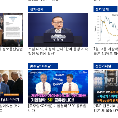
정치/경제
정치/경제
부에 정보통신망법
스틸 대사, 위성락 만나 “한미 동맹 지속
7월 고용 예상
적인 발전에 최선”
률은 4.1%로 
美주알KO주알
전문가패널
 "살아있는 것이
[美주알KO주알] 기업철학 "3D" 공유합
[NNP 전문가패
로
니다
값은 왜 올랐나?…