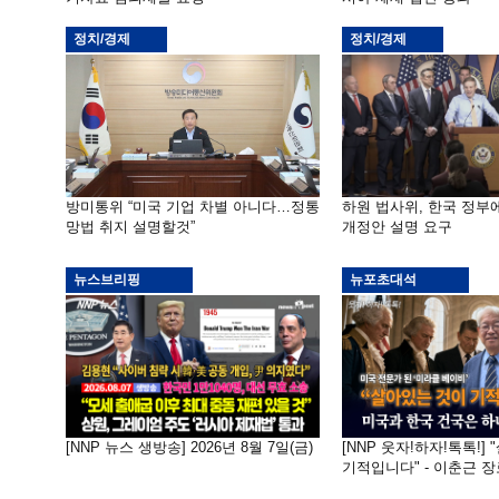
정치/경제
정치/경제
방미통위 “미국 기업 차별 아니다…정통
하원 법사위, 한국 정
망법 취지 설명할것”
개정안 설명 요구
뉴스브리핑
뉴포초대석
[NNP 뉴스 생방송] 2026년 8월 7일(금)
[NNP 웃자!하자!톡톡!]
기적입니다" - 이춘근 장