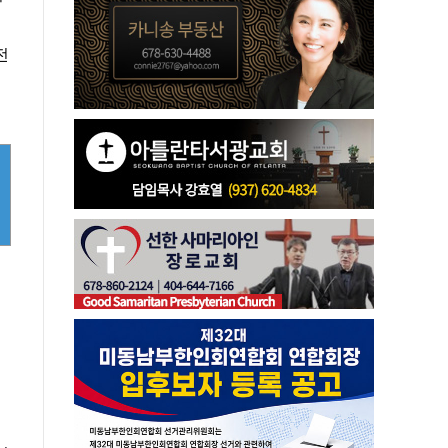
전
기
시