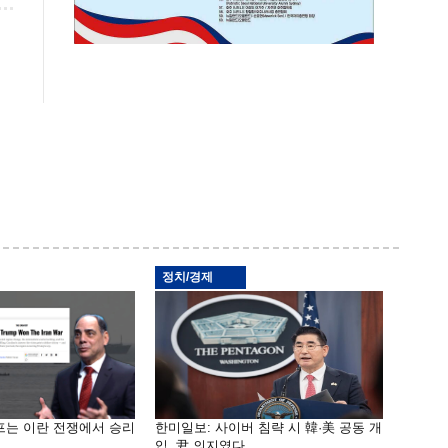
정치/경제
프는 이란 전쟁에서 승리
한미일보: 사이버 침략 시 韓·美 공동 개
입, 尹 의지였다