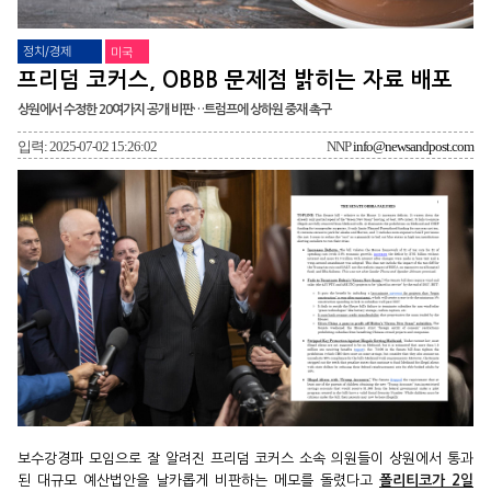
정치/경제
미국
프리덤 코커스, OBBB 문제점 밝히는 자료 배포
상원에서 수정한 20여가지 공개 비판…트럼프에 상하원 중재 촉구
입력: 2025-07-02 15:26:02
NNP
info@newsandpost.com
보수강경파 모임으로 잘 알려진 프리덤 코커스 소속 의원들이 상원에서 통과
된 대규모 예산법안을 날카롭게 비판하는 메모를 돌렸다고
폴리티코가 2일