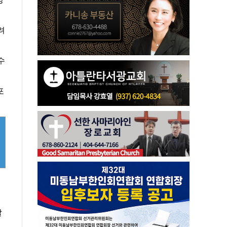
려
수
포
발