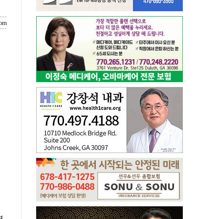
com
명