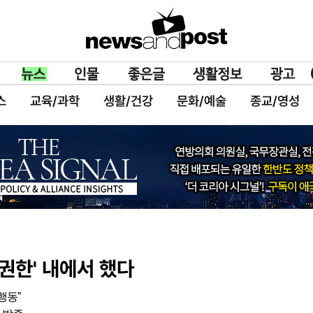
스
교육/과학
생활/건강
문화/예술
종교/영성
 권한' 내에서 했다
행동”