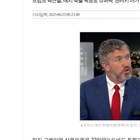
트럼프 측근들, 매시 축출 목표로 슈퍼팩 ‘켄터키 마가’
기사입력: 2025-06-23 09:23:49
▲토마스 매시 하원의원(왼쪽)과 린지 
린지 그레이엄 상원의원은 22일(일) 도널드 트