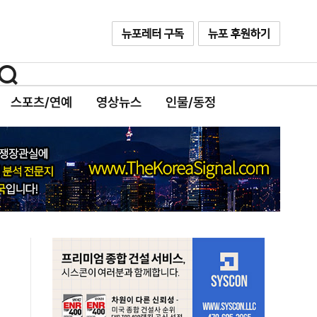
스포츠/연예
영상뉴스
인물/동정