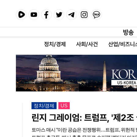
정치/경제
사회/사건
산업/비즈니
정치/경제
US
린지 그레이엄: 트럼프, '제2조
토마스 매시 “이란 공습은 전쟁행위…트럼프, 위헌적 