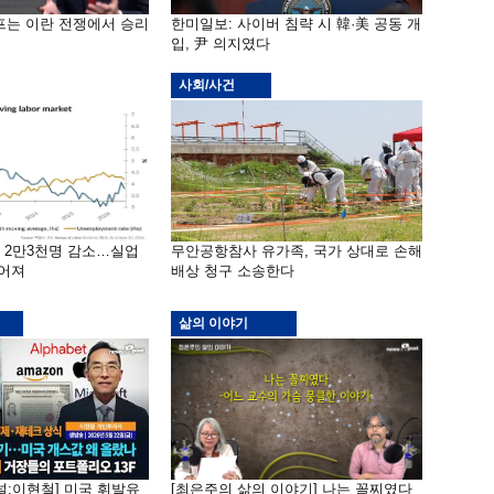
프는 이란 전쟁에서 승리
한미일보: 사이버 침략 시 韓·美 공동 개
입, 尹 의지였다
사회/사건
밖 2만3천명 감소…실업
무안공항참사 유가족, 국가 상대로 손해
떨어져
배상 청구 소송한다
삶의 이야기
널:이현철] 미국 휘발유
[최은주의 삶의 이야기] 나는 꼴찌였다