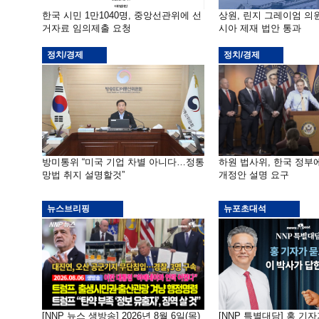
한국 시민 1만1040명, 중앙선관위에 선
상원, 린지 그레이엄 의
거자료 임의제출 요청
시아 제재 법안 통과
정치/경제
정치/경제
방미통위 “미국 기업 차별 아니다…정통
하원 법사위, 한국 정
망법 취지 설명할것”
개정안 설명 요구
뉴스브리핑
뉴포초대석
[NNP 뉴스 생방송] 2026년 8월 6일(목)
[NNP 특별대담] 홍 기자