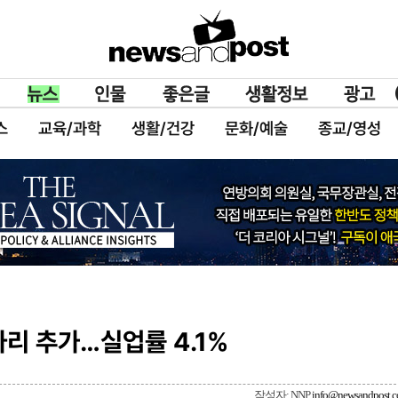
스
교육/과학
생활/건강
문화/예술
종교/영성
자리 추가…실업률 4.1%
작성자: NNP
info@newsandpost.