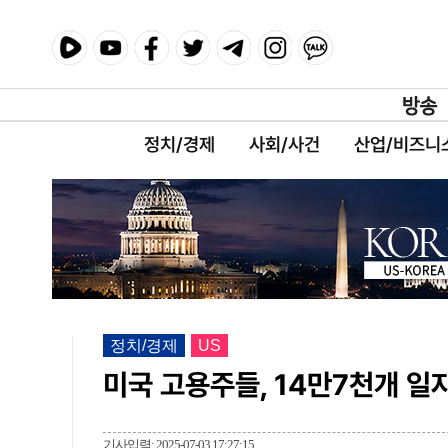
정치/경제
사회/사건
산업/비즈니
정치/경제
US
미국 고용주들, 14만7천개 일
기사입력: 2025-07-03 17:27:15