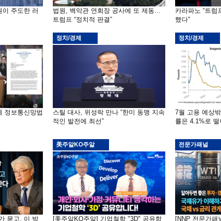
원이 주도한 러
법원, 백악관 연회장 공사에 또 제동…
카라파노 “트럼
트럼프 “정치적 판결”
했다”
정치/경제
정치/경제
부에 정보통신망법
스틸 대사, 위성락 만나 “한미 동맹 지속
7월 고용 예상
적인 발전에 최선”
률은 4.1%로 
美주알KO주알
전문가패널
가 묻고, 이 박
[美주알KO주알] 기업철학 "3D" 공유합
[NNP 전문가패