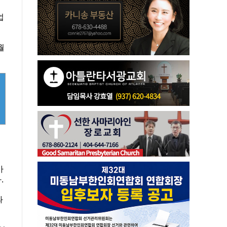
업
월
지
가
.
과