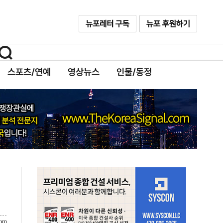
스포츠/연예
영상뉴스
인물/동정
com