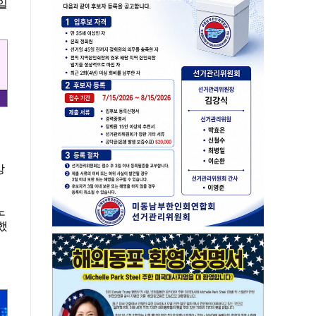
일
방
노
했