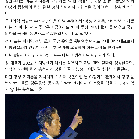
정권교체를 이룬 지지층이 요구하는 '내란 척결'과, 국정 운영의 동반자로서
야당과 협상해야 하는 현실 정치 사이에서 균형점을 찾아야 하는 상황인 셈이
다.
국민의힘 곽규택 수석대변인은 이날 논평에서 "강성 지지층만 바라보고 가겠
다는 게 아니라면 민주당은 지금이라도 '대야 투쟁' '야당 협박'을 멈추고 국민
의힘을 국정의 동반자로 존중하길 바란다"고 말했다.
정 대표는 이재명 정부 초기 국정 운영을 뒷받침하면서도 거대 여당 대표로서
대통령실과의 건강한 견제·균형 관계를 조율해야 하는 과제도 안게 됐다.
내년 8월까지가 임기인 정 대표는 내년 지방선거도 책임지게 된다.
정 대표가 2022년 지방선거 패배를 설욕하고 지방 권력 탈환에 성공한다면,
연임에 도전해 차기 총선까지 당을 이끌 가능성도 여권 일각에서 거론된다.
다만 강성 지지층을 지나치게 의식해 국민의힘 등 야당과의 관계에서 강경 일
변도로만 흐를 경우 향후 중도층 이탈로 선거에서 어려움을 겪을 가능성도 없
지 않다는 분석도 나온다.