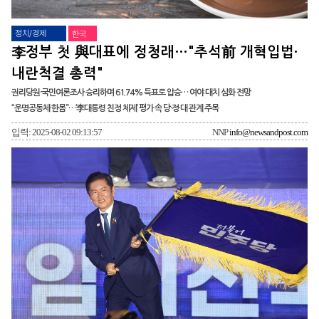
정치/경제
한국
李정부 첫 與대표에 정청래…"추석前 개혁입법·
내란척결 총력"
권리당원·국민여론조사 승리하며 61.74% 득표로 압승… 여야 대치 심화 전망
“운명공동체·한몸”…‘李대통령 친정 체제’ 평가 속 당·정·대 관계 주목
입력: 2025-08-02 09:13:57
NNP
info@newsandpost.com