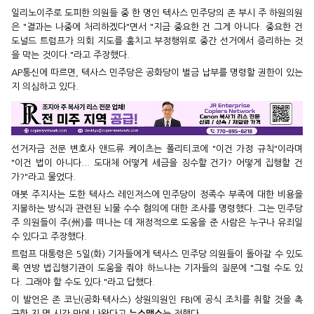
일리노이주로 도피한 의원들 중 한 명인 텍사스 민주당의 존 부시 주 하원의원
은 "결과는 나중에 처리하겠다"면서 "지금 중요한 건 그게 아니다. 중요한 건
도널드 트럼프가 의회 지도를 훔치고 부정행위로 중간 선거에서 증리하는 것
을 막는 것이다."라고 주장했다.
AP통신에 따르면, 텍사스 민주당은 공화당이 벌금 납부를 명령할 권한이 있는
지 의심하고 있다.
선거자금 전문 변호사 앤드류 케이츠는 폴리티코에 "이건 가정 규칙"이라며
"이건 법이 아니다... 도대체 어떻게 세금을 징수할 건가? 어떻게 집행할 건
가?"라고 물었다.
애봇 주지사는 도한 텍사스 레인저스에 민주당이 정족수 부족에 대한 비용을
지불하는 방식과 관련된 뇌물 수수 혐의에 대한 조사를 명령했다. 그는 민주당
주 의원들이 주(州)를 떠나는 데 재정적으로 도움을 준 사람은 누구나 유죄일
수 있다고 주장했다.
트럼프 대통령은 5일(화) 기자들에게 텍사스 민주당 의원들이 돌아갈 수 있도
록 연방 법집행기관이 도움을 줘야 하느냐는 기자들의 질문에 "그럴 수도 있
다. 그래야 할 수도 있다."라고 답했다.
이 발언은 존 코닌(공화·텍사스) 상원의원인 FBI에 공식 조치를 취할 것을 촉
구한 지 몇 시간 만에 나왔다고
뉴스맥스
는 전했다.