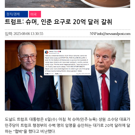
정치/경제
미국
트럼프: 슈머, 인준 요구로 20억 달러 갈취
입력: 2025-08-06 13:30:55
NNP
info@newsandpost.com
도널드 트럼프 대통령은 6일(수) 아침 척 슈머(민주·뉴욕) 상원 소수당 대표가
민주당이 트럼프 행정부의 수백 명의 임명을 승인하는 대가로 20억 달러에 달
하는 "협박"을 했다고 비난했다.