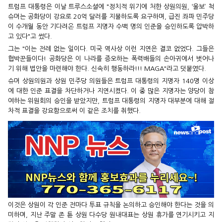
트럼프 대통령은 이날 트루스소셜에 "정치적 위기에 처한 상원의원, ‘울보’ 척
슈머는 공화당이 강요로 20억 달러를 지불하도록 요구하며, 급진 좌파 민주당
이 수개월 동안 기다려온 트럼프 지명자 수백 명의 인준을 승인하도록 압박하
고 있다"고 썼다.
그는 "이는 전례 없는 일이다. 미국 역사상 이런 지연은 결코 없었다. 그들은
협박꾼들이다! 공화당은 이 나라를 증오하는 폭력배들의 손아귀에서 벗어나
기 위해 법안을 마련해야 한다. 신속히 행동하라!!! MAGA"라고 덧붙였다.
슈머 상원의원과 상원 민주당 의원들은 트럼프 대통령의 지명자 140명 이상
에 대한 인준 표결을 차단하거나 지연시켰다. 이 중 많은 지명자는 양당이 참
여하는 위원회의 승인을 받았지만, 트럼프 대통령의 지명자 대부분에 대해 절
차적 표결을 강요함으로써 이 같은 조치를 취했다.
이것은 상원이 각 인준 전마다 투표 규칙을 논의하고 승인해야 한다는 것을 의
미하며, 지난 주말 존 튠 상원 다수당 원내대표는 상원 휴가를 연기시키고 지