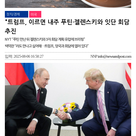
정치/경제
미국
"트럼프, 이르면 내주 푸틴·젤렌스키와 잇단 회담
추진
NYT “푸틴 만난 뒤 젤렌스키와 3자 회담 계획 유럽에 브리핑”
백악관 “러도 만나고 싶어해…트럼프, 양국과 회담에 열려 있다”
입력: 2025-08-06 16:58:27
NNP
info@newsandpost.com