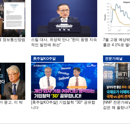
부에 정보통신망법
스틸 대사, 위성락 만나 “한미 동맹 지속
7월 고용 예상
적인 발전에 최선”
률은 4.1%로 
美주알KO주알
전문가패널
가 묻고, 이 박
[美주알KO주알] 기업철학 "3D" 공유합
[NNP 전문가패
니다
값은 왜 올랐나?…