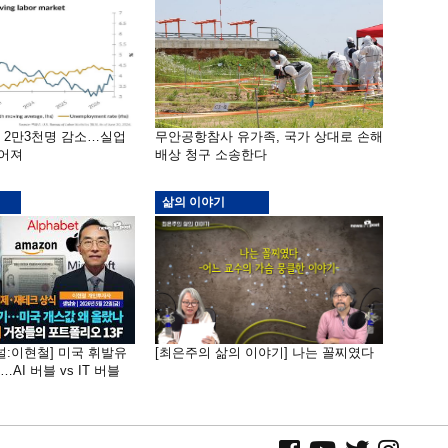
밖 2만3천명 감소…실업
무안공항참사 유가족, 국가 상대로 손해
떨어져
배상 청구 소송한다
삶의 이야기
널:이현철] 미국 휘발유
[최은주의 삶의 이야기] 나는 꼴찌였다
AI 버블 vs IT 버블