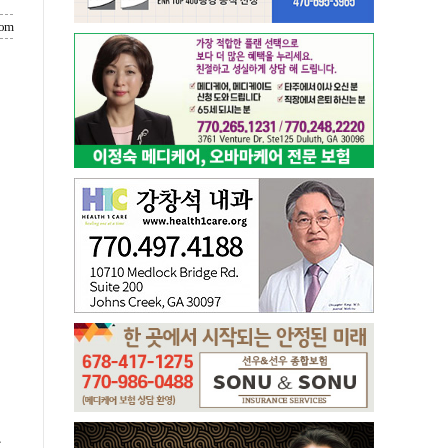
com
와