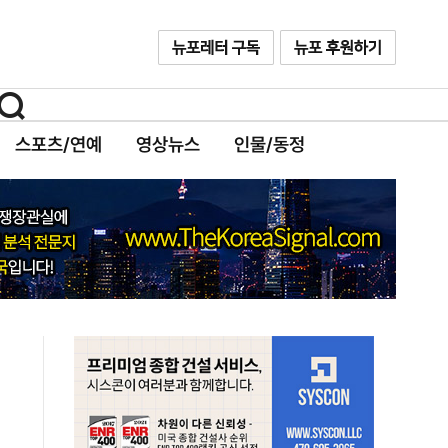
스포츠/연예
영상뉴스
인물/동정