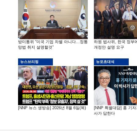
방미통위 “미국 기업 차별 아니다…정통
하원 법사위, 한국 정
망법 취지 설명할것”
개정안 설명 요구
뉴스브리핑
뉴포초대석
[NNP 뉴스 생방송] 2026년 8월 6일(목)
[NNP 특별대담] 홍 기자
사가 답한다