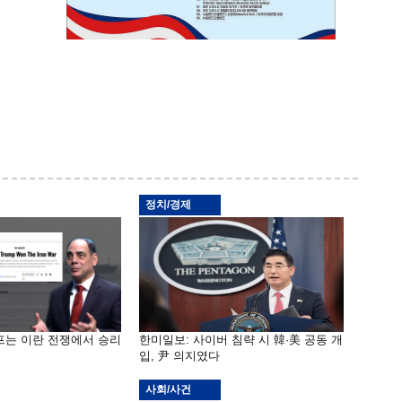
정치/경제
프는 이란 전쟁에서 승리
한미일보: 사이버 침략 시 韓·美 공동 개
입, 尹 의지였다
사회/사건