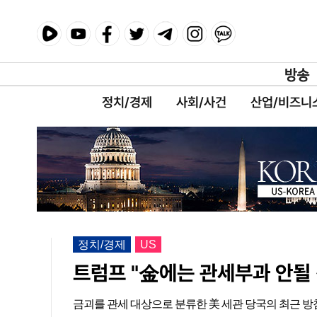
정치/경제
사회/사건
산업/비즈니
정치/경제
US
트럼프 "金에는 관세부과 안될 
금괴를 관세 대상으로 분류한 美 세관 당국의 최근 방