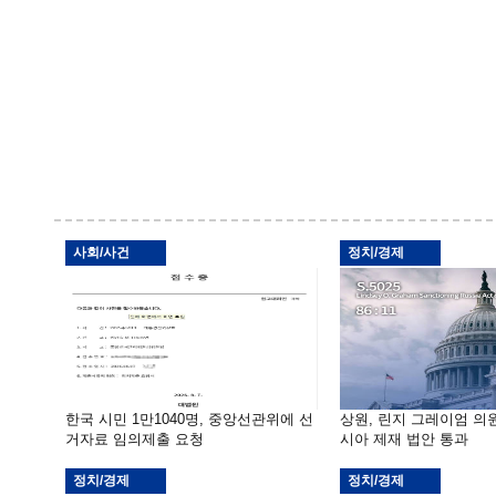
사회/사건
정치/경제
한국 시민 1만1040명, 중앙선관위에 선
상원, 린지 그레이엄 의
거자료 임의제출 요청
시아 제재 법안 통과
정치/경제
정치/경제