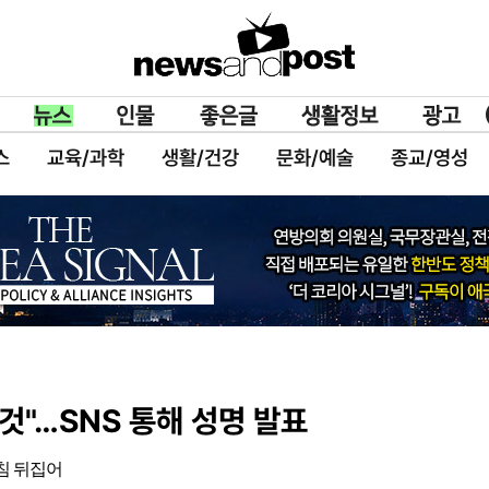
스
교육/과학
생활/건강
문화/예술
종교/영성
것"…SNS 통해 성명 발표
침 뒤집어