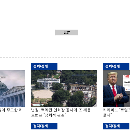
정치/경제
정치/경제
원이 주도한 러
법원, 백악관 연회장 공사에 또 제동…
카라파노 “트럼
트럼프 “정치적 판결”
했다”
정치/경제
정치/경제